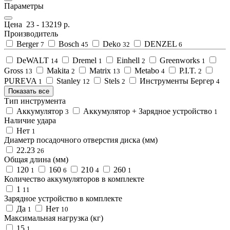
Параметры
Цена
23
-
13219
р.
Производитель
Berger
Bosch
Deko
DENZEL
7
45
32
6
DeWALT
Dremel
Einhell
Greenworks
14
1
2
1
Gross
Makita
Matrix
Metabo
P.I.T.
13
2
13
4
2
PUREVA
Stanley
Stels
Инструменты Бергер
1
12
2
4
Показать все
Тип инструмента
Аккумулятор
Аккумулятор + Зарядное устройство
3
1
Наличие удара
Нет
1
Диаметр посадочного отверстия диска (мм)
22.23
26
Общая длина (мм)
120
160
210
260
1
6
4
1
Количество аккумуляторов в комплекте
1
11
Зарядное устройство в комплекте
Да
Нет
1
10
Максимальная нагрузка (кг)
15
1