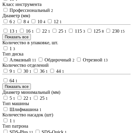
Класс инструмента
Профессиональный
2
Диаметр (мм)
6
8
10
12
2
4
4
1
13
16
22
25
115
125
230
1
1
1
1
3
8
15
Показать все
Количество в упаковке, шт.
1
3
Тип диска
Алмазный
Обдирочный
Отрезной
11
2
13
Количество отделений
9
30
36
44
1
1
1
1
64
1
Показать все
Диаметр минимальный (мм)
5
22
25
1
1
1
Тип машины
Шлифмашина
1
Количество насадок (шт)
1
1
Тип патрона
SDS-Plus
SDS-Quick
11
1