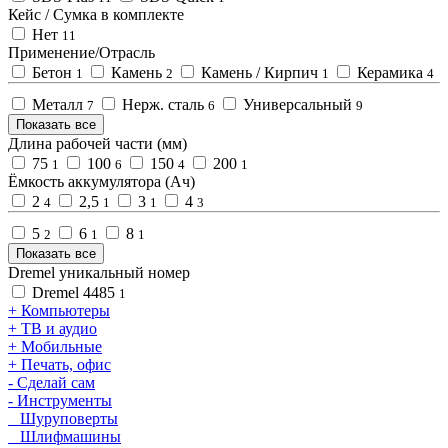
Кейс / Сумка в комплекте
Нет
11
Применение/Отрасль
Бетон
Камень
Камень / Кирпич
Керамика
1
2
1
4
Металл
Нерж. сталь
Универсальный
7
6
9
Показать все
Длина рабочей части (мм)
75
100
150
200
1
6
4
1
Ёмкость аккумулятора (Ач)
2
2,5
3
4
4
1
1
3
5
6
8
2
1
1
Показать все
Dremel уникальный номер
Dremel 4485
1
+ Компьютеры
+ ТВ и аудио
+ Мобильные
+ Печать, офис
- Сделай сам
- Инструменты
Шуруповерты
Шлифмашины