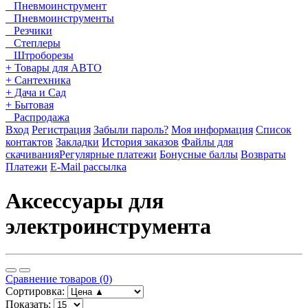
Пневмоинструмент
Пневмоинструменты
Резчики
Степлеры
Штроборезы
+ Товары для АВТО
+ Сантехника
+ Дача и Сад
+ Бытовая
Распродажа
Вход
Регистрация
Забыли пароль?
Моя информация
Список
контактов
Закладки
История заказов
Файлы для
скачивания
Регулярные платежи
Бонусные баллы
Возвраты
Платежи
E-Mail рассылка
Аксессуары для
электроинструмента
Сравнение товаров (0)
Сортировка:
Показать: