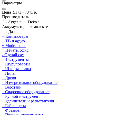
Параметры
Цена
5173
-
7341
р.
Производитель
Ayger
Deko
2
1
Аккумулятор в комплекте
Да
1
+ Компьютеры
+ ТВ и аудио
+ Мобильные
+ Печать, офис
- Сделай сам
- Инструменты
Шуруповерты
Шлифмашины
Пилы
Дрели
Измерительное оборудование
Верстаки
Сварочное оборудование
Ручной инструмент
Удлинители и разветвители
Гайковерты
Фрезеры
Прочие инструменты