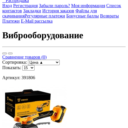
Распродажа
Вход
Регистрация
Забыли пароль?
Моя информация
Список
контактов
Закладки
История заказов
Файлы для
скачивания
Регулярные платежи
Бонусные баллы
Возвраты
Платежи
E-Mail рассылка
Виброоборудование
Сравнение товаров (0)
Сортировка:
Показать:
Артикул: 391806