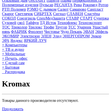
Ольховый дым
ОНЛАЙТ
Парити
Парма
Перфекциониста
Полимерные изделия
Пульсар
РЕСАНТА
Рива
Рокимед
Ротор
РТП Полимер
РЭМО
С дымком
Салют
Самарово
Санпласт
Сварог
Светлячок
СИБРТЕХ
Сигнал
СЛАВЕН
Сластёна
СОКОЛ
Союзгриль
СпецМедЗащита
СТАВР
СТАРТ
Сунержа
Суховей
сяо1
Тайфун
ТД Исток
Технофлекс
Техноэкспорт
ТОС
Триколор
Трилокс
Трофи
Тругор
ТСС
Ударник
Ушастый
нянь
ФАБРИК
Фиолент
Чистовье
Чудо Пекарь
ЭВАН
Эйфель
ЭКОМИР
Электрозон
ЭЛЕН
Элид
ЭНЕРГОПРОМ
Энкор
ЭРА
Яндекс
ЯРКИЙ ЛУЧ
+ Компьютеры
+ ТВ и аудио
+ Мобильные
+ Печать, офис
+ Сделай сам
+ Бытовая
Распродажа
Kromax
Товары данного производителя отсутствуют.
Продолжить