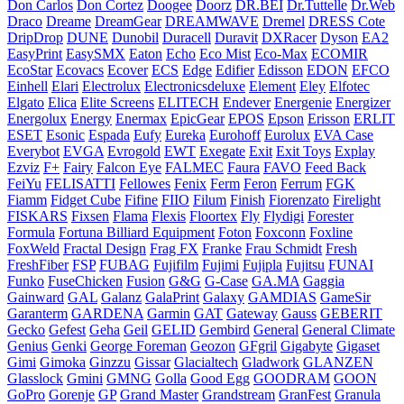
Don Carlos
Don Cortez
Doogee
Doorz
DR.BEI
Dr.Tuttelle
Dr.Web
Draco
Dreame
DreamGear
DREAMWAVE
Dremel
DRESS Cote
DripDrop
DUNE
Dunobil
Duracell
Duravit
DXRacer
Dyson
EA2
EasyPrint
EasySMX
Eaton
Echo
Eco Mist
Eco-Max
ECOMIR
EcoStar
Ecovacs
Ecover
ECS
Edge
Edifier
Edisson
EDON
EFCO
Einhell
Elari
Electrolux
Electronicsdeluxe
Element
Eley
Elfotec
Elgato
Elica
Elite Screens
ELITECH
Endever
Energenie
Energizer
Energolux
Energy
Enermax
EpicGear
EPOS
Epson
Erisson
ERLIT
ESET
Esonic
Espada
Eufy
Eureka
Eurohoff
Eurolux
EVA Case
Everybot
EVGA
Evrogold
EWT
Exegate
Exit
Exit Toys
Explay
Ezviz
F+
Fairy
Falcon Eye
FALMEC
Faura
FAVO
Feed Back
FeiYu
FELISATTI
Fellowes
Fenix
Ferm
Feron
Ferrum
FGK
Fiamm
Fidget Cube
Fifine
FIIO
Filum
Finish
Fiorenzato
Firelight
FISKARS
Fixsen
Flama
Flexis
Floortex
Fly
Flydigi
Forester
Formula
Fortuna Billiard Equipment
Foton
Foxconn
Foxline
FoxWeld
Fractal Design
Frag FX
Franke
Frau Schmidt
Fresh
FreshFiber
FSP
FUBAG
Fujifilm
Fujimi
Fujipla
Fujitsu
FUNAI
Funko
FuseChicken
Fusion
G&G
G-Case
GA.MA
Gaggia
Gainward
GAL
Galanz
GalaPrint
Galaxy
GAMDIAS
GameSir
Garanterm
GARDENA
Garmin
GAT
Gateway
Gauss
GEBERIT
Gecko
Gefest
Geha
Geil
GELID
Gembird
General
General Climate
Genius
Genki
George Foreman
Geozon
GFgril
Gigabyte
Gigaset
Gimi
Gimoka
Ginzzu
Gissar
Glacialtech
Gladwork
GLANZEN
Glasslock
Gmini
GMNG
Golla
Good Egg
GOODRAM
GOON
GoPro
Gorenje
GP
Grand Master
Grandstream
GranFest
Granula