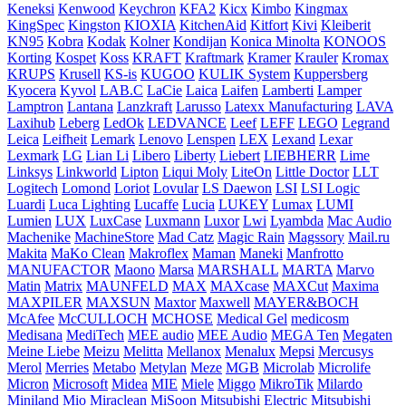
Keneksi
Kenwood
Keychron
KFA2
Kicx
Kimbo
Kingmax
KingSpec
Kingston
KIOXIA
KitchenAid
Kitfort
Kivi
Kleiberit
KN95
Kobra
Kodak
Kolner
Kondijan
Konica Minolta
KONOOS
Korting
Kospet
Koss
KRAFT
Kraftmark
Kramer
Krauler
Kromax
KRUPS
Krusell
KS-is
KUGOO
KULIK System
Kuppersberg
Kyocera
Kyvol
LAB.C
LaCie
Laica
Laifen
Lamberti
Lamper
Lamptron
Lantana
Lanzkraft
Larusso
Latexx Manufacturing
LAVA
Laxihub
Leberg
LedOk
LEDVANCE
Leef
LEFF
LEGO
Legrand
Leica
Leifheit
Lemark
Lenovo
Lenspen
LEX
Lexand
Lexar
Lexmark
LG
Lian Li
Libero
Liberty
Liebert
LIEBHERR
Lime
Linksys
Linkworld
Lipton
Liqui Moly
LiteOn
Little Doctor
LLT
Logitech
Lomond
Loriot
Lovular
LS Daewon
LSI
LSI Logic
Luardi
Luca Lighting
Lucaffe
Lucia
LUKEY
Lumax
LUMI
Lumien
LUX
LuxCase
Luxmann
Luxor
Lwi
Lyambda
Mac Audio
Machenike
MachineStore
Mad Catz
Magic Rain
Magssory
Mail.ru
Makita
MaKo Clean
Makroflex
Maman
Maneki
Manfrotto
MANUFACTOR
Maono
Marsa
MARSHALL
MARTA
Marvo
Matin
Matrix
MAUNFELD
MAX
MAXcase
MAXCut
Maxima
MAXPILER
MAXSUN
Maxtor
Maxwell
MAYER&BOCH
McAfee
McCULLOCH
MCHOSE
Medical Gel
medicosm
Medisana
MediTech
MEE audio
MEE Audiо
MEGA Ten
Megaten
Meine Liebe
Meizu
Melitta
Mellanox
Menalux
Mepsi
Mercusys
Merol
Merries
Metabo
Metylan
Meze
MGB
Microlab
Microlife
Micron
Microsoft
Midea
MIE
Miele
Miggo
MikroTik
Milardo
Miniland
Mio
Miraclean
MiSoon
Mitsubishi Electric
Mitsubishi