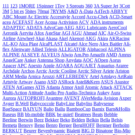
111
123
1MORE
1Spinner
1Toy
3 Sprouts
360
3A Super Jet
3Cott
3M
5 bit es
5bites
70mai
7RYMS
A&D
A-Data
A4Tech
ABBYY
ABC Mount
Ac Electric
Accesstyle
Accord
Accu-Chek
ACD-Smart
acea
ACEFAST
Acer
Acqua
Activision
ACV
ADA instruments
ADAPTEC
ADATA
AdvoCam
AEG
AEG Lubricants
AeroCool
Aeronik
Aervita
Afox
AgeStar
AGI
AGU
Ahmad
AIC
Air-O-Swiss
Airline
Airwheel
Akai
Akasa
Akel
Akenori
AKG
Akira
AKRacing
AL-KO
Alca Plast
AlcaPLAST
Alcatel
Alce Nero
Alex Baitler
Ali-
flex
Alienware
Allied Telesis
ALLIGATOR
Alphacool
ALPINA
ALPINE
ALSEYE
ALVEUS
Alwio
Am.Pm
Amazfit
AMD
Amrus
AngelCare
Anker
Antenna Shop
Anydata
AOC
AOpen
Aorus
Apacer
APC
Apexto
Apple
AQARA
AQUAJET
Aquarius
Araree
Archdale
Archos
Arctic
Arctic Cooling
Arctic Silver
Ariete
Ariston
ARM Media
Arnica
Arozzi
ART.LEBEDEV
Artel
Artplays
ArtRain
Artstyle
Artway
Asano
ASD
ASRock
Astell&Kern
ASUS
Asustor
ATEN
AtGames
ATIS
Atlanta
Atmor
Atoll
Atomic
Attack
ATTACK
Multi-Action
Attitude
Audio Pro
Audio-Technica
Aukey
Aura
Aurora
AUTOPROFI
Avantree
AVENT
AVerMedia
Avision
Axper
Ayger
B.Well
Babycoccole
BabyLine
Babyliss
Babysense
BagSpace
BAIYUN
Balio
Ballu
BambooCup
Bamix
Barn&Hollis
Baseus
BB
bb-mobile
BBK
be quiet!
Beatrees
Beats
Bebble
Beeline
Beewin
Beez
Bekker
Beko
Belden
Belkin
Bella
Belsis
Bemeta
Benovy
Benq
Benro
Berger
BergHOFF
Bergner
Berholm
BERKUT
Beurer
Beyerdynamic
Bialetti
BIG D
Binatone
Bio-Mio