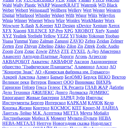
Wahl
Wally Plastic
WARP
WasserKRAFT
Waterpik
WD Black
Weber
Webert
Weissgauff
Wellberg
Wellery
Wert
Wester
Western
Digital
Whirlpool
Whistler
Widget
Wifit
Wigor
Wiiix
Wileyfox
Winia
Winner
Wisenet
Wiwu
Wize
Wonlex
WorkMaster
Worx
Wowwee
X-flash
X-Keeper
XD Design
xDevice
Xenium
Xerox
XFX
Xiaomi
XILENCE
XP-Pen
XPG
XROBOT
Xtrfy
Xundd
XYZ
Yealink
Yeelight
Yellow
YEZZ
YI
Yokito
Yokosun
Yoobao
Yuasa
Yunmai
Yuno
Zalman
Zanussi
ZAVIO
Zebra
Zeidan
Zelmer
Zerten
Zest
Zhiyun
Zibelino
Zikko
Zilon
Zis
Zitrek
Zodic Audio
Zoom
Zorg
Zotac
Zowie
ZPAS
ZTE
ZYXEL
А-Дез
Абактерил
Авансепт
Автодор-Платные Дороги
Агонь
Агрессор
АКВАРОБОТ
Акватекс
АКВАФОР
Аксион
Акционерное
общество "Графические Планшеты"
Аламинол
Алсил
АО
"Концерн Знак"
АО «Кимрская фабрика им. Горького»
Аркрей
Арктика
Армед
Барьер
БелОМО
Бердск
ВЕКО
Вектор
Великие реки
Ветерок
Виконт ООО
Винимакс
ВИХРЬ
Гарнизон
Гейзер
Гекса
Гелеос
ГК Ресанта
ГЛАВ ЖАР
Даблби
Дело Техники
ДЖИЛЕКС
Динго
Долмаска
ДОМИКС
Еврогарант
Живые бактерии
ЗАРЯД
Зубр
Импульс
Инструменты Бергер
Интерскол
КАРКАМ
КАЧОК
Кедр
Кнопка Жизни
Контрол
КОСМОС
КПТ
Кронт-М
ЛАЙНА
Лантэль
Лейко
М.К. Асептика
МЕТТА
Мечта
Мобайл
Дистрибьюшн
Мобил К
Момент
Мульти-Пульти
НЕВА
НЕВА-МЕТАЛЛ
Нептун
Новогодняя сказка
Нордпласт