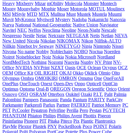
Heavy
Mixberry
Mizar
mObility
Molecola
Monster
Montech
Moony
Moonybaby
Mophie
Moser
Motorola
MOTUL
Moulinex
MSI
MStyle
MTD
MTX
Mulltoa
Must
Mustek
Mustela
Muumi
Muvit
MyKronoz
Myriwell
Mystery
Nadoba
Nakamichi
Nanoxia
Narva
National
National Geographic
Native Union
Navigator
Navitel
NEC
Neffos
Neoclima
Neoline
Neon-Night
Nescafe
Nespresso
Nestle
Netac
Netcraze
NETGEAR
Netis
Netlan
NEVA
New United
Nicola
Nikolan
NIKOMAX
Nikon
Nilfisk-ALTO
Nillkin
Ninebot by Segway
NINETYGO
Ninja
Nintendo
Nissei
Nivona
No name
Nobby
Noblechairs
NOBO
Noctua
Noerden
Noirot
Noiseblocker
Noiz
Nokia
Nokia Microsoft
Nordland
NordMedTech
Nothing
Nozomi
Nuovita
Nuphy
NV Print
NV-
Office
NVIDIA
NVPrint
NZXT
Oasis
OCE
Oclean
Ocypus
OCZ
OEM
Office Kit
OIL RIGHT
OKAI
Okko
Oklick
Olmio
Olto
Olympus
Ombra
OMOIKIRI
OMRON
Omutsu
One
OneForAll
OnePlus
OneTouch
Onext
Open-Dev
Oppo
Opticell
OptiCin
Optimus
Optoma
Oral-B
OREGON
Oregon Scientific
Orico
Orient
Osnovo
OSO
OSRAM
Otterbox
Oukitel
Ozaki
P.I.T.
Palit
Palmia
Palombini
Pampers
Panasonic
Panda
Pantum
PARITY
ParkCity
Parkmaster
Parkprofi
Parlux
Partner
PATRIOT
Patriot Memory
PC
PET
PcCooler
Pegatron
Pelvifine
Perilla
Pero
Pestan
PGYTECH
PHANTOM
Phiaton
Philips
Philips Avent
Phottix
Pigeon
Pininfarina
Pioneer
PIT
Pitaka
Piteco
Pix
Plantic
Plantronics
PlayMe
Plextor
Plustek
PNY
PocketBook
Poco
POINT
Polaris
Polaroid
Polti
Polygran
PortCase
Potette Plus
Power Cube