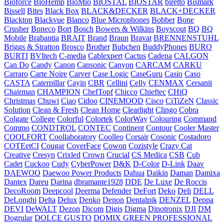
Bioforce
BioHemp
BioMio
BIOSTAL
BIOSTAR
biretto
Bismark
Bissell
Bites
Black Box
BLACK&DECKER
BLACK+DECKER
Blackton
Blackvue
Blanco
Blue Microphones
Bobber
Bone
Crusher
Boneco
Bort
Bosch
Bowers & Wilkins
Boyscout
BQ
BQ
Mobile
Brabantia
BRAIT
Brand
Braun
Bravat
BRENNENSTUHL
Briggs & Stratton
Brosco
Brother
Bubchen
BuddyPhones
BURO
BURTI
BVItech
C-media
Cablexpert
Cactus
Cadena
CALGON
Can Do
Candy
Canon
Cansonic
Canyon
CARCAM
CARKU
Carraro
Carte Noire
Carver
Case Logic
CaseGuru
Casio
Caso
CASTA
Caterpillar
Cayin
CBR
Cellini
Celly
CENMAX
Cersanit
Chairman
CHAMPION
ChefTopf
Chicco
Chieftec
CHiQ
Christmas
Chuwi
Ciao
Cidoo
CINEMOOD
Cisco
CiTiZeN
Classic
Solution
Clean & Fresh
Clean Home
Clearlight
Clingo
Cobra
Colgate
College
Colorful
Colortek
ColorWay
Colouring
Command
Commo
CONDTROL
CONTEC
Continent
Contour
Cooler Master
COOLFORT
Coollaboratory
Coolleo
Corsair
Cosonic
Costadoro
COTEetCI
Cougar
CoverFace
Cowon
Cozistyle
Crazy Cat
Creative
Cresyn
Crixled
Crown
Crucial
CS Medica
CSB
Cub
Cadet
Cuckoo
Cudy
CyberPower
D&K
D-Color
D-Link
Daav
DAEWOO
Daewoo Power Products
Dahua
Daikin
Daman
Damixa
Dantex
Dareu
Darina
dbramante1928
DDE
De Luxe
De Roccis
DecoRoom
Deepcool
Deerma
Defender
DeFort
Deko
Deli
DELL
DeLonghi
Delta
Delux
Denko
Denon
Dentalpik
DENZEL
Deppa
DEVI
DeWALT
Dezon
Dicom
Digis
Digma
Dinotronix
DJI
DM
Dogrular
DOLCE GUSTO
DOMIX GREEN PROFESSIONAL