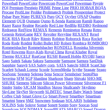
Powerball
PowerColor
Powercom
PowerCool
Powerman
Ppyple
PQI
Premium
Prestigio
PRIME
Prime Line
PRIO НОВАЯ ВОДА
Procase
ProfiLine
Prolike
Prolimatech
Prolink
Prosperplast
Protect
Pulsar
Pure Water
PUREVA
Puro
QCY
Qcyber
QNAP
Quattro
Elementi
QUB
Qumann
Qumo
R-Senda
Ramicom
Ramili
Rapoo
Razer
Razor
Realme
Recardo
Red Line
RedBlu
REDBO
Redmond
Redragon
RedVerg
REMAX
Remenis
Remington
Renata
Retro
Genesis
RetroGame
REV
Revolter
Revyline
REXANT
Rexel
RGK
RHA
Ricoh
Riley
Ritmix
Robiton
Roborock
Roca
Rocket
Roda
Rode
Roidmi
Rollei Bullet HD
Rolsen
Rombica
ROMBORO
Rommeisbacher
Rommelsbacher
RONDELL
Rossinka Silvermix
Rotel
Rowenta
Roxy-Kids
Royal Clima
Royal Kludge
Royal
Thermo
RUCELF
RugGear
RUSH
Russell Hobbs
RYOBI
Saeco
Sago
Saitek
Sakata
Sakura
Samsonite
Samsung
Samura
SanDisk
Sapphire
Sarayli
SAS Safety corp.
SATA
Satechi
SBER
ScanChip
Scarlett
Schaub Lorenz
Scoole
ScreenMedia
Scythe
Seagate
Seago
SeaSonic
Segotep
Selenga
Sena
Sencor
Sennheiser
SeptoPlus
Severina
SFM
SGP
Shanling
Sharkoon
Sharp
Shivaki
SHO-ME
SHURE
Siemens
Silicom
Silicon Power
Silverstone
Silverstone F1
Simfer
Sinbo
SJCAM
SkinBox
Skross
Skullcandy
Skydimo
SkyLine
SkyNet
Skyworth
SLIMTEC
Smart Baby Watch
Smart
Coffee Club
Smart Glove Co
Smart Power
Smartbuy
Smartisan
Smartmi
Smeg
SMZ
Snowmen
Sodasan
SOLARIS
Solidigm
SOLINS
Solo
Solove
Somat
Sonett
Sonim
Sony
Soocas
Soul
Soundcore
SOUNDMAX
SoundPEATS
SPARCO
Speed Dragon