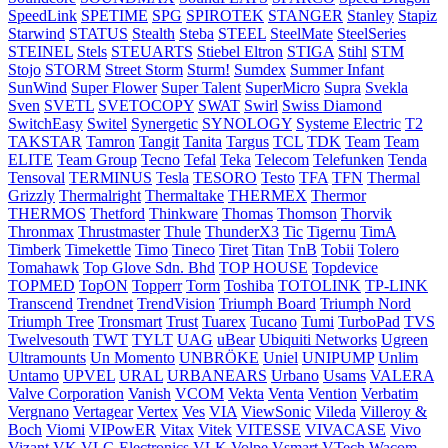
SpeedLink
SPETIME
SPG
SPIROTEK
STANGER
Stanley
Stapiz
Starwind
STATUS
Stealth
Steba
STEEL
SteelMate
SteelSeries
STEINEL
Stels
STEUARTS
Stiebel Eltron
STIGA
Stihl
STM
Stojo
STORM
Street Storm
Sturm!
Sumdex
Summer Infant
SunWind
Super Flower
Super Talent
SuperMicro
Supra
Svekla
Sven
SVETL
SVETOCOPY
SWAT
Swirl
Swiss Diamond
SwitchEasy
Switel
Synergetic
SYNOLOGY
Systeme Electric
T2
TAKSTAR
Tamron
Tangit
Tanita
Targus
TCL
TDK
Team
Team
ELITE
Team Group
Tecno
Tefal
Teka
Telecom
Telefunken
Tenda
Tensoval
TERMINUS
Tesla
TESORO
Testo
TFA
TFN
Thermal
Grizzly
Thermalright
Thermaltake
THERMEX
Thermor
THERMOS
Thetford
Thinkware
Thomas
Thomson
Thorvik
Thronmax
Thrustmaster
Thule
ThunderX3
Tic
Tigernu
TimA
Timberk
Timekettle
Timo
Tineco
Tiret
Titan
TnB
Tobii
Tolero
Tomahawk
Top Glove Sdn. Bhd
TOP HOUSE
Topdevice
TOPMED
TopON
Topperr
Torm
Toshiba
TOTOLINK
TP-LINK
Transcend
Trendnet
TrendVision
Triumph Board
Triumph Nord
Triumph Tree
Tronsmart
Trust
Tuarex
Tucano
Tumi
TurboPad
TVS
Twelvesouth
TWT
TYLT
UAG
uBear
Ubiquiti Networks
Ugreen
Ultramounts
Un Momento
UNBRÖKE
Uniel
UNIPUMP
Unlim
Untamo
UPVEL
URAL
URBANEARS
Urbano
Usams
VALERA
Valve Corporation
Vanish
VCOM
Vekta
Venta
Vention
Verbatim
Vergnano
Vertagear
Vertex
Ves
VIA
ViewSonic
Vileda
Villeroy &
Boch
Viomi
VIPowER
Vitax
Vitek
VITESSE
VIVACASE
Vivo
Vizant
VK
VLC-Electronics
VLK
Volpe
Vsmart
VTech
Wacom