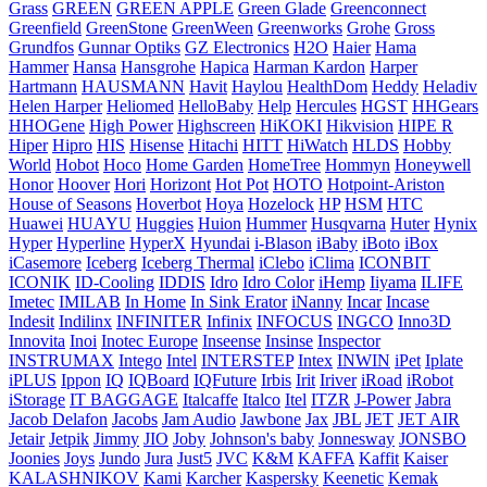
Grass
GREEN
GREEN APPLE
Green Glade
Greenconnect
Greenfield
GreenStone
GreenWeen
Greenworks
Grohe
Gross
Grundfos
Gunnar Optiks
GZ Electronics
H2O
Haier
Hama
Hammer
Hansa
Hansgrohe
Hapica
Harman Kardon
Harper
Hartmann
HAUSMANN
Havit
Haylou
HealthDom
Heddy
Heladiv
Helen Harper
Heliomed
HelloBaby
Help
Hercules
HGST
HHGears
HHOGene
High Power
Highscreen
HiKOKI
Hikvision
HIPE R
Hiper
Hipro
HIS
Hisense
Hitachi
HITT
HiWatch
HLDS
Hobby
World
Hobot
Hoco
Home Garden
HomeTree
Hommyn
Honeywell
Honor
Hoover
Hori
Horizont
Hot Pot
HOTO
Hotpoint-Ariston
House of Seasons
Hoverbot
Hoya
Hozelock
HP
HSM
HTC
Huawei
HUAYU
Huggies
Huion
Hummer
Husqvarna
Huter
Hynix
Hyper
Hyperline
HyperX
Hyundai
i-Blason
iBaby
iBoto
iBox
iCasemore
Iceberg
Iceberg Thermal
iClebo
iClima
ICONBIT
ICONIK
ID-Cooling
IDDIS
Idro
Idro Color
iHemp
Iiyama
ILIFE
Imetec
IMILAB
In Home
In Sink Erator
iNanny
Incar
Incase
Indesit
Indilinx
INFINITER
Infinix
INFOCUS
INGCO
Inno3D
Innovita
Inoi
Inotec Europe
Inseense
Insinse
Inspector
INSTRUMAX
Intego
Intel
INTERSTEP
Intex
INWIN
iPet
Iplate
iPLUS
Ippon
IQ
IQBoard
IQFuture
Irbis
Irit
Iriver
iRoad
iRobot
iStorage
IT BAGGAGE
Italcaffe
Italco
Itel
ITZR
J-Power
Jabra
Jacob Delafon
Jacobs
Jam Audio
Jawbone
Jax
JBL
JET
JET AIR
Jetair
Jetpik
Jimmy
JIO
Joby
Johnson's baby
Jonnesway
JONSBO
Joonies
Joys
Jundo
Jura
Just5
JVC
K&M
KAFFA
Kaffit
Kaiser
KALASHNIKOV
Kami
Karcher
Kaspersky
Keenetic
Kemak