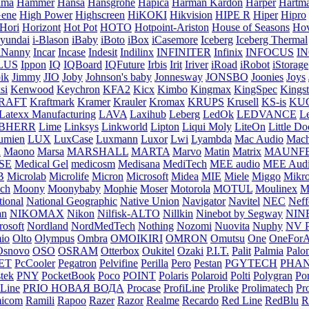
ama
Hammer
Hansa
Hansgrohe
Hapica
Harman Kardon
Harper
Hartm
ene
High Power
Highscreen
HiKOKI
Hikvision
HIPE R
Hiper
Hipro
Hori
Horizont
Hot Pot
HOTO
Hotpoint-Ariston
House of Seasons
Hov
yundai
i-Blason
iBaby
iBoto
iBox
iCasemore
Iceberg
Iceberg Thermal
iNanny
Incar
Incase
Indesit
Indilinx
INFINITER
Infinix
INFOCUS
I
LUS
Ippon
IQ
IQBoard
IQFuture
Irbis
Irit
Iriver
iRoad
iRobot
iStorage
pik
Jimmy
JIO
Joby
Johnson's baby
Jonnesway
JONSBO
Joonies
Joys
si
Kenwood
Keychron
KFA2
Kicx
Kimbo
Kingmax
KingSpec
Kings
RAFT
Kraftmark
Kramer
Krauler
Kromax
KRUPS
Krusell
KS-is
KU
Latexx Manufacturing
LAVA
Laxihub
Leberg
LedOk
LEDVANCE
L
EBHERR
Lime
Linksys
Linkworld
Lipton
Liqui Moly
LiteOn
Little Do
umien
LUX
LuxCase
Luxmann
Luxor
Lwi
Lyambda
Mac Audio
Mach
R
Maono
Marsa
MARSHALL
MARTA
Marvo
Matin
Matrix
MAUNF
SE
Medical Gel
medicosm
Medisana
MediTech
MEE audio
MEE Aud
B
Microlab
Microlife
Micron
Microsoft
Midea
MIE
Miele
Miggo
Mikr
ch
Moony
Moonybaby
Mophie
Moser
Motorola
MOTUL
Moulinex
M
tional
National Geographic
Native Union
Navigator
Navitel
NEC
Neff
an
NIKOMAX
Nikon
Nilfisk-ALTO
Nillkin
Ninebot by Segway
NIN
rosoft
Nordland
NordMedTech
Nothing
Nozomi
Nuovita
Nuphy
NV P
io
Olto
Olympus
Ombra
OMOIKIRI
OMRON
Omutsu
One
OneForA
Osnovo
OSO
OSRAM
Otterbox
Oukitel
Ozaki
P.I.T.
Palit
Palmia
Palo
ET
PcCooler
Pegatron
Pelvifine
Perilla
Pero
Pestan
PGYTECH
PHA
stek
PNY
PocketBook
Poco
POINT
Polaris
Polaroid
Polti
Polygran
Po
 Line
PRIO НОВАЯ ВОДА
Procase
ProfiLine
Prolike
Prolimatech
Pr
icom
Ramili
Rapoo
Razer
Razor
Realme
Recardo
Red Line
RedBlu