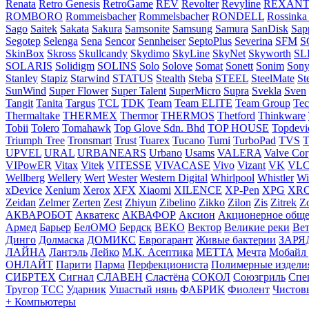
Renata
Retro Genesis
RetroGame
REV
Revolter
Revyline
REXAN
ROMBORO
Rommeisbacher
Rommelsbacher
RONDELL
Rossinka
Sago
Saitek
Sakata
Sakura
Samsonite
Samsung
Samura
SanDisk
Sap
Segotep
Selenga
Sena
Sencor
Sennheiser
SeptoPlus
Severina
SFM
S
SkinBox
Skross
Skullcandy
Skydimo
SkyLine
SkyNet
Skyworth
SL
SOLARIS
Solidigm
SOLINS
Solo
Solove
Somat
Sonett
Sonim
Son
Stanley
Stapiz
Starwind
STATUS
Stealth
Steba
STEEL
SteelMate
St
SunWind
Super Flower
Super Talent
SuperMicro
Supra
Svekla
Sven
Tangit
Tanita
Targus
TCL
TDK
Team
Team ELITE
Team Group
Te
Thermaltake
THERMEX
Thermor
THERMOS
Thetford
Thinkware
Tobii
Tolero
Tomahawk
Top Glove Sdn. Bhd
TOP HOUSE
Topdevi
Triumph Tree
Tronsmart
Trust
Tuarex
Tucano
Tumi
TurboPad
TVS
T
UPVEL
URAL
URBANEARS
Urbano
Usams
VALERA
Valve Cor
VIPowER
Vitax
Vitek
VITESSE
VIVACASE
Vivo
Vizant
VK
VLC-
Wellberg
Wellery
Wert
Wester
Western Digital
Whirlpool
Whistler
Wi
xDevice
Xenium
Xerox
XFX
Xiaomi
XILENCE
XP-Pen
XPG
XR
Zeidan
Zelmer
Zerten
Zest
Zhiyun
Zibelino
Zikko
Zilon
Zis
Zitrek
Z
АКВАРОБОТ
Акватекс
АКВАФОР
Аксион
Акционерное обще
Армед
Барьер
БелОМО
Бердск
ВЕКО
Вектор
Великие реки
Вет
Динго
Долмаска
ДОМИКС
Еврогарант
Живые бактерии
ЗАРЯ
ЛАЙНА
Лантэль
Лейко
М.К. Асептика
МЕТТА
Мечта
Мобайл
ОНЛАЙТ
Парити
Парма
Перфекциониста
Полимерные издели
СИБРТЕХ
Сигнал
СЛАВЕН
Сластёна
СОКОЛ
Союзгриль
Спе
Тругор
ТСС
Ударник
Ушастый нянь
ФАБРИК
Фиолент
Чистов
+ Компьютеры