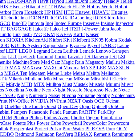
ann
HAUSMANN
Havit
Haylou
HealthDom
Heddy
Heladiv
Helen
HIS
Hisense
Hitachi
HITT
HiWatch
HLDS
Hobby World
Hobot
erbot
Hoya
Hozelock
HP
HSM
HTC
Huawei
HUAYU
Huggies
iClebo
iClima
ICONBIT
ICONIK
ID-Cooling
IDDIS
Idro
Idro
NGCO
Inno3D
Innovita
Inoi
Inotec Europe
Inseense
Insinse
Inspector
IT BAGGAGE
Italcaffe
Italco
Itel
ITZR
J-Power
Jabra
Jacob
Jundo
Jura
Just5
JVC
K&M
KAFFA
Kaffit
Kaiser
ton
KIOXIA
KitchenAid
Kitfort
Kivi
Kleiberit
KN95
Kobra
Kodak
GOO
KULIK System
Kuppersberg
Kyocera
Kyvol
LAB.C
LaCie
eef
LEFF
LEGO
Legrand
Leica
Leifheit
Lemark
Lenovo
Lenspen
ctor
LLT
Logitech
Lomond
Loriot
Lovular
LS Daewon
LSI
LSI
enike
MachineStore
Mad Catz
Magic Rain
Magssory
Mail.ru
Makita
ELD
MAX
MAXcase
MAXCut
Maxima
MAXPILER
MAXSUN
iо
MEGA Ten
Megaten
Meine Liebe
Meizu
Melitta
Mellanox
oTik
Milardo
Miniland
Mio
Miraclean
MiSoon
Mitsubishi Electric
SI
MStyle
MTD
MTX
Mulltoa
Must
Mustek
Mustela
Muumi
Muvit
os
Neoclima
Neoline
Neon-Night
Nescafe
Nespresso
Nestle
Netac
ETYGO
Ninja
Nintendo
Nissei
Nivona
No name
Nobby
Noblechairs
rint
NV-Office
NVIDIA
NVPrint
NZXT
Oasis
OCE
Oclean
ll
OnePlus
OneTouch
Onext
Open-Dev
Oppo
Opticell
OptiCin
mbini
Pampers
Panasonic
Panda
Pantum
PARITY
ParkCity
NTOM
Phiaton
Philips
Philips Avent
Phottix
Pigeon
Pininfarina
rtCase
Potette Plus
Power Cube
Powerball
PowerColor
Powercom
olink
Prosperplast
Protect
Pulsar
Pure Water
PUREVA
Puro
QCY
REDBO
Redmond
Redragon
RedVerg
REMAX
Remenis
Remington