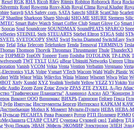
T
Rexel
RGK
RHA
Ricoh
Riley
Ritmix
Robiton
Roborock
Roca
Rocke
 Silvermix
Rotel
Rowenta
Roxy-Kids
Royal Clima
Royal Kludge
Roya
phire
Sarayli
SAS Safety corp.
SATA
Satechi
SBER
ScanChip
Scarlett
GP
Shanling
Sharkoon
Sharp
Shivaki
SHO-ME
SHURE
Siemens
Sili
IMTEC
Smart Baby Watch
Smart Coffee Club
Smart Glove Co
Smart
y
Soocas
Soul
Soundcore
SOUNDMAX
SoundPEATS
SPARCO
Spe
eelSeries
STEINEL
Stels
STEUARTS
Stiebel Eltron
STIGA
Stihl
ST
SVETL
SVETOCOPY
SWAT
Swirl
Swiss Diamond
SwitchEasy
Swit
cno
Tefal
Teka
Telecom
Telefunken
Tenda
Tensoval
TERMINUS
Tesla
Thomas
Thomson
Thorvik
Thronmax
Thrustmaster
Thule
ThunderX3
ce
TOPMED
TopON
Topperr
Torm
Toshiba
TOTOLINK
TP-LINK
T
welvesouth
TWT
TYLT
UAG
uBear
Ubiquiti Networks
Ugreen
Ultr
poration
Vanish
VCOM
Vekta
Venta
Vention
Verbatim
Vergnano
Verta
Electronics
VLK
Volpe
Vsmart
VTech
Wacom
Wahl
Wally Plastic
W
dget
Wifit
Wigor
Wiiix
Wileyfox
Winia
Winner
Wisenet
Wiwu
Wize
W
OBOT
Xtrfy
Xundd
XYZ
Yealink
Yeelight
Yellow
YEZZ
YI
Yokito
Yo
odic Audio
Zoom
Zorg
Zotac
Zowie
ZPAS
ZTE
ZYXEL
А-Дез
Абак
ство "Графические Планшеты"
Аламинол
Алсил
АО "Концерн З
ерок
Виконт ООО
Винимакс
ВИХРЬ
Гарнизон
Гейзер
Гекса
Гел
Д
Зубр
Импульс
Инструменты Бергер
Интерскол
КАРКАМ
КАЧ
 Дистрибьюшн
Мобил К
Момент
Мульти-Пульти
НЕВА
НЕВА-
я
Пульсар
РЕСАНТА
Рива
Рокимед
Ротор
РТП Полимер
РЭМО
цМедЗащита
СТАВР
СТАРТ
Сунержа
Суховей
сяо1
Тайфун
ТД 
ье
Чудо Пекарь
ЭВАН
Эйфель
ЭКОМИР
Электрозон
ЭЛЕН
Эли