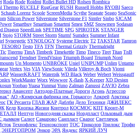
t
Roda
Rode
Roidmi
Rollei Bullet HD
Rolsen
Rombica
l Thermo
RUCELF
RugGear
RUSH
Russell Hobbs
RYOBI
Saeco
Schaub Lorenz
Scoole
ScreenMedia
Scythe
Seagate
Seago
SeaSonic
com
Silicon Power
Silverstone
Silverstone F1
Simfer
Sinbo
SJCAM
 Power
Smartbuy
Smartisan
Smartmi
Smeg
SMZ
Snowmen
Sodasan
ed Dragon
SpeedLink
SPETIME
SPG
SPIROTEK
STANGER
M
Stojo
STORM
Street Storm
Sturm!
Sumdex
Summer Infant
el
Synergetic
SYNOLOGY
Systeme Electric
T2
TAKSTAR
Tamron
TESORO
Testo
TFA
TFN
Thermal Grizzly
Thermalright
Tic
Tigernu
TimA
Timberk
Timekettle
Timo
Tineco
Tiret
Titan
TnB
ranscend
Trendnet
TrendVision
Triumph Board
Triumph Nord
amounts
Un Momento
UNBRÖKE
Uniel
UNIPUMP
Unlim
Untamo
gear
Vertex
Ves
VIA
ViewSonic
Vileda
Villeroy & Boch
Viomi
ARP
WasserKRAFT
Waterpik
WD Black
Weber
Webert
Weissgauff
onlex
WorkMaster
Worx
Wowwee
X-flash
X-Keeper
XD Design
kosun
Yoobao
Yuasa
Yunmai
Yuno
Zalman
Zanussi
ZAVIO
Zebra
терил
Авансепт
Автодор-Платные Дороги
Агонь
Агрессор
нак"
АО «Кимрская фабрика им. Горького»
Аркрей
Арктика
еос
ГК Ресанта
ГЛАВ ЖАР
Даблби
Дело Техники
ДЖИЛЕКС
ОК
Кедр
Кнопка Жизни
Контрол
КОСМОС
КПТ
Кронт-М
МЕТАЛЛ
Нептун
Новогодняя сказка
Нордпласт
Ольховый дым
С дымком
Салют
Самарово
Санпласт
Сварог
Светлячок
Исток
Технофлекс
Техноэкспорт
ТОС
Триколор
Трилокс
Трофи
д
ЭНЕРГОПРОМ
Энкор
ЭРА
Яндекс
ЯРКИЙ ЛУЧ