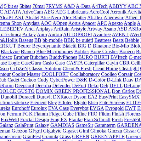
M
5 bit es
5bites
70mai
7RYMS
A&D
A-Data
A4Tech
ABBYY
ABC 
C
ADATA
AdvoCam
AEG
AEG Lubricants
AeroCool
Aeronik
Aervit
AlcaPLAST
Alcatel
Alce Nero
Alex Baitler
Ali-flex
Alienware
Allied T
tenna Shop
Anydata
AOC
AOpen
Aorus
Apacer
APC
Apexto
Apple
A
.LEBEDEV
Artel
Artplays
ArtRain
Artstyle
Artway
Asano
ASD
ASRo
o-Technica
Aukey
Aura
Aurora
AUTOPROFI
Avantree
AVENT
AVer
n&Hollis
Baseus
BB
bb-mobile
BBK
be quiet!
Beatrees
Beats
Bebble
ERKUT
Beurer
Beyerdynamic
Bialetti
BIG D
Binatone
Bio-Mio
Biof
Blackvue
Blanco
Blue Microphones
Bobber
Bone Crusher
Boneco
Bo
Brosco
Brother
Bubchen
BuddyPhones
BURO
BURTI
BVItech
C-med
ase Logic
CaseGuru
Casio
Caso
CASTA
Caterpillar
Cayin
CBR
Celli
isco
CiTiZeN
Classic Solution
Clean & Fresh
Clean Home
Clearlight
ntour
Cooler Master
COOLFORT
Coollaboratory
Coolleo
Corsair
Cos
Cub Cadet
Cuckoo
Cudy
CyberPower
D&K
D-Color
D-Link
Daav
D
oRoom
Deepcool
Deerma
Defender
DeFort
Deko
Deli
DELL
DeLong
DOLCE GUSTO
DOMIX GREEN PROFESSIONAL
Don Carlos
Do
Dunobil
Duracell
Duravit
DXRacer
Dyson
EA2
EasyPrint
EasySMX
ctronicsdeluxe
Element
Eley
Elfotec
Elgato
Elica
Elite Screens
ELIT
ureka
Eurohoff
Eurolux
EVA Case
Everybot
EVGA
Evrogold
EWT
E
ron
Ferrum
FGK
Fiamm
Fidget Cube
Fifine
FIIO
Filum
Finish
Fiorenz
FoxWeld
Fractal Design
Frag FX
Franke
Frau Schmidt
Fresh
FreshFi
Galanz
GalaPrint
Galaxy
GAMDIAS
GameSir
Garanterm
GARDEN
reman
Geozon
GFgril
Gigabyte
Gigaset
Gimi
Gimoka
Ginzzu
Gissar
G
randstream
GranFest
Granula
Grass
GREEN
GREEN APPLE
Green 