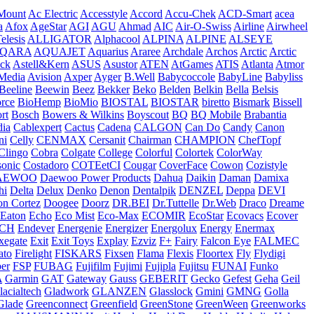
Mount
Ac Electric
Accesstyle
Accord
Accu-Chek
ACD-Smart
acea
a
Afox
AgeStar
AGI
AGU
Ahmad
AIC
Air-O-Swiss
Airline
Airwheel
elesis
ALLIGATOR
Alphacool
ALPINA
ALPINE
ALSEYE
QARA
AQUAJET
Aquarius
Araree
Archdale
Archos
Arctic
Arctic
ck
Astell&Kern
ASUS
Asustor
ATEN
AtGames
ATIS
Atlanta
Atmor
Media
Avision
Axper
Ayger
B.Well
Babycoccole
BabyLine
Babyliss
Beeline
Beewin
Beez
Bekker
Beko
Belden
Belkin
Bella
Belsis
orce
BioHemp
BioMio
BIOSTAL
BIOSTAR
biretto
Bismark
Bissell
rt
Bosch
Bowers & Wilkins
Boyscout
BQ
BQ Mobile
Brabantia
ia
Cablexpert
Cactus
Cadena
CALGON
Can Do
Candy
Canon
ni
Celly
CENMAX
Cersanit
Chairman
CHAMPION
ChefTopf
Clingo
Cobra
Colgate
College
Colorful
Colortek
ColorWay
onic
Costadoro
COTEetCI
Cougar
CoverFace
Cowon
Cozistyle
AEWOO
Daewoo Power Products
Dahua
Daikin
Daman
Damixa
hi
Delta
Delux
Denko
Denon
Dentalpik
DENZEL
Deppa
DEVI
n Cortez
Doogee
Doorz
DR.BEI
Dr.Tuttelle
Dr.Web
Draco
Dreame
Eaton
Echo
Eco Mist
Eco-Max
ECOMIR
EcoStar
Ecovacs
Ecover
ECH
Endever
Energenie
Energizer
Energolux
Energy
Enermax
xegate
Exit
Exit Toys
Explay
Ezviz
F+
Fairy
Falcon Eye
FALMEC
ato
Firelight
FISKARS
Fixsen
Flama
Flexis
Floortex
Fly
Flydigi
ber
FSP
FUBAG
Fujifilm
Fujimi
Fujipla
Fujitsu
FUNAI
Funko
A
Garmin
GAT
Gateway
Gauss
GEBERIT
Gecko
Gefest
Geha
Geil
lacialtech
Gladwork
GLANZEN
Glasslock
Gmini
GMNG
Golla
Glade
Greenconnect
Greenfield
GreenStone
GreenWeen
Greenworks