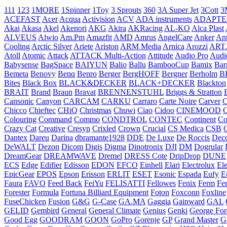
111
123
1MORE
1Spinner
1Toy
3 Sprouts
360
3A Super Jet
3Cott
3
ACEFAST
Acer
Acqua
Activision
ACV
ADA instruments
ADAPTE
Akai
Akasa
Akel
Akenori
AKG
Akira
AKRacing
AL-KO
Alca Plast
ALVEUS
Alwio
Am.Pm
Amazfit
AMD
Amrus
AngelCare
Anker
An
Cooling
Arctic Silver
Ariete
Ariston
ARM Media
Arnica
Arozzi
ART
Atoll
Atomic
Attack
ATTACK Multi-Action
Attitude
Audio Pro
Audi
Babysense
BagSpace
BAIYUN
Balio
Ballu
BambooCup
Bamix
Bar
Bemeta
Benovy
Benq
Benro
Berger
BergHOFF
Bergner
Berholm
B
Bites
Black Box
BLACK&DECKER
BLACK+DECKER
Blackton
BRAIT
Brand
Braun
Bravat
BRENNENSTUHL
Briggs & Stratton
Cansonic
Canyon
CARCAM
CARKU
Carraro
Carte Noire
Carver
C
Chicco
Chieftec
CHiQ
Christmas
Chuwi
Ciao
Cidoo
CINEMOOD
C
Colouring
Command
Commo
CONDTROL
CONTEC
Continent
Co
Crazy Cat
Creative
Cresyn
Crixled
Crown
Crucial
CS Medica
CSB
Dantex
Dareu
Darina
dbramante1928
DDE
De Luxe
De Roccis
Dec
DeWALT
Dezon
Dicom
Digis
Digma
Dinotronix
DJI
DM
Dogrular
DreamGear
DREAMWAVE
Dremel
DRESS Cote
DripDrop
DUNE
ECS
Edge
Edifier
Edisson
EDON
EFCO
Einhell
Elari
Electrolux
Ele
EpicGear
EPOS
Epson
Erisson
ERLIT
ESET
Esonic
Espada
Eufy
E
Faura
FAVO
Feed Back
FeiYu
FELISATTI
Fellowes
Fenix
Ferm
Fe
Forester
Formula
Fortuna Billiard Equipment
Foton
Foxconn
Foxline
FuseChicken
Fusion
G&G
G-Case
GA.MA
Gaggia
Gainward
GAL
GELID
Gembird
General
General Climate
Genius
Genki
George Fo
Good Egg
GOODRAM
GOON
GoPro
Gorenje
GP
Grand Master
G