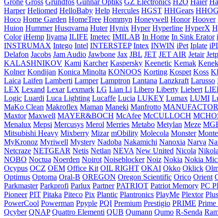
Grohe
Gross
Grundfos
Gunnar Optiks
GZ Electronics
H2O
Haier
H
Harper
Heliomed
HelloBaby
Help
Hercules
HGST
HHGears
HHOG
Hoco
Home Garden
HomeTree
Hommyn
Honeywell
Honor
Hoover
Huion
Hummer
Husqvarna
Huter
Hynix
Hyper
Hyperline
HyperX
H
Color
iHemp
Iiyama
ILIFE
Imetec
IMILAB
In Home
In Sink Erator
INSTRUMAX
Intego
Intel
INTERSTEP
Intex
INWIN
iPet
Iplate
iP
Delafon
Jacobs
Jam Audio
Jawbone
Jax
JBL
JET
JET AIR
Jetair
Jet
KALASHNIKOV
Kami
Karcher
Kaspersky
Keenetic
Kemak
Kenek
Kolner
Kondijan
Konica Minolta
KONOOS
Korting
Kospet
Koss
K
Laica
Laifen
Lamberti
Lamper
Lamptron
Lantana
Lanzkraft
Larusso
LEX
Lexand
Lexar
Lexmark
LG
Lian Li
Libero
Liberty
Liebert
LI
Logic
Luardi
Luca Lighting
Lucaffe
Lucia
LUKEY
Lumax
LUMI
L
MaKo Clean
Makroflex
Maman
Maneki
Manfrotto
MANUFACTO
Maxtor
Maxwell
MAYER&BOCH
McAfee
McCULLOCH
MCHO
Menalux
Mepsi
Mercusys
Merol
Merries
Metabo
Metylan
Meze
MG
Mitsubishi Heavy
Mixberry
Mizar
mObility
Molecola
Monster
Monte
MyKronoz
Myriwell
Mystery
Nadoba
Nakamichi
Nanoxia
Narva
Na
Netcraze
NETGEAR
Netis
Netlan
NEVA
New United
Nicola
Nikol
NOBO
Noctua
Noerden
Noirot
Noiseblocker
Noiz
Nokia
Nokia Mic
Ocypus
OCZ
OEM
Office Kit
OIL RIGHT
OKAI
Okko
Oklick
Olm
Optimus
Optoma
Oral-B
OREGON
Oregon Scientific
Orico
Orient
Parkmaster
Parkprofi
Parlux
Partner
PATRIOT
Patriot Memory
PC P
Pioneer
PIT
Pitaka
Piteco
Pix
Plantic
Plantronics
PlayMe
Plextor
Plu
PowerCool
Powerman
Ppyple
PQI
Premium
Prestigio
PRIME
Prime
Qcyber
QNAP
Quattro Elementi
QUB
Qumann
Qumo
R-Senda
Ram