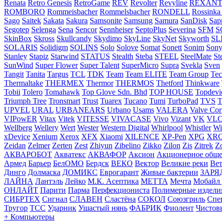
Renata
Retro Genesis
RetroGame
REV
Revolter
Revyline
REXAN
ROMBORO
Rommeisbacher
Rommelsbacher
RONDELL
Rossinka
Sago
Saitek
Sakata
Sakura
Samsonite
Samsung
Samura
SanDisk
Sap
Segotep
Selenga
Sena
Sencor
Sennheiser
SeptoPlus
Severina
SFM
S
SkinBox
Skross
Skullcandy
Skydimo
SkyLine
SkyNet
Skyworth
SL
SOLARIS
Solidigm
SOLINS
Solo
Solove
Somat
Sonett
Sonim
Son
Stanley
Stapiz
Starwind
STATUS
Stealth
Steba
STEEL
SteelMate
St
SunWind
Super Flower
Super Talent
SuperMicro
Supra
Svekla
Sven
Tangit
Tanita
Targus
TCL
TDK
Team
Team ELITE
Team Group
Te
Thermaltake
THERMEX
Thermor
THERMOS
Thetford
Thinkware
Tobii
Tolero
Tomahawk
Top Glove Sdn. Bhd
TOP HOUSE
Topdevi
Triumph Tree
Tronsmart
Trust
Tuarex
Tucano
Tumi
TurboPad
TVS
T
UPVEL
URAL
URBANEARS
Urbano
Usams
VALERA
Valve Cor
VIPowER
Vitax
Vitek
VITESSE
VIVACASE
Vivo
Vizant
VK
VLC-
Wellberg
Wellery
Wert
Wester
Western Digital
Whirlpool
Whistler
Wi
xDevice
Xenium
Xerox
XFX
Xiaomi
XILENCE
XP-Pen
XPG
XR
Zeidan
Zelmer
Zerten
Zest
Zhiyun
Zibelino
Zikko
Zilon
Zis
Zitrek
Z
АКВАРОБОТ
Акватекс
АКВАФОР
Аксион
Акционерное обще
Армед
Барьер
БелОМО
Бердск
ВЕКО
Вектор
Великие реки
Вет
Динго
Долмаска
ДОМИКС
Еврогарант
Живые бактерии
ЗАРЯ
ЛАЙНА
Лантэль
Лейко
М.К. Асептика
МЕТТА
Мечта
Мобайл
ОНЛАЙТ
Парити
Парма
Перфекциониста
Полимерные издели
СИБРТЕХ
Сигнал
СЛАВЕН
Сластёна
СОКОЛ
Союзгриль
Спе
Тругор
ТСС
Ударник
Ушастый нянь
ФАБРИК
Фиолент
Чистов
+ Компьютеры