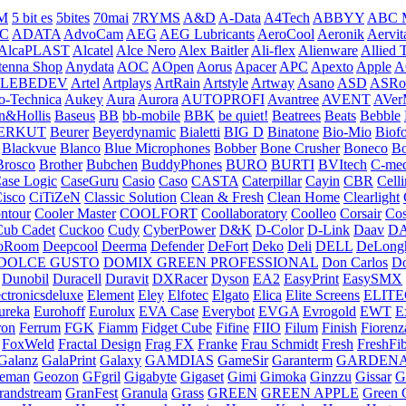
M
5 bit es
5bites
70mai
7RYMS
A&D
A-Data
A4Tech
ABBYY
ABC 
C
ADATA
AdvoCam
AEG
AEG Lubricants
AeroCool
Aeronik
Aervit
AlcaPLAST
Alcatel
Alce Nero
Alex Baitler
Ali-flex
Alienware
Allied T
tenna Shop
Anydata
AOC
AOpen
Aorus
Apacer
APC
Apexto
Apple
A
.LEBEDEV
Artel
Artplays
ArtRain
Artstyle
Artway
Asano
ASD
ASRo
o-Technica
Aukey
Aura
Aurora
AUTOPROFI
Avantree
AVENT
AVer
n&Hollis
Baseus
BB
bb-mobile
BBK
be quiet!
Beatrees
Beats
Bebble
ERKUT
Beurer
Beyerdynamic
Bialetti
BIG D
Binatone
Bio-Mio
Biof
Blackvue
Blanco
Blue Microphones
Bobber
Bone Crusher
Boneco
Bo
Brosco
Brother
Bubchen
BuddyPhones
BURO
BURTI
BVItech
C-med
ase Logic
CaseGuru
Casio
Caso
CASTA
Caterpillar
Cayin
CBR
Celli
isco
CiTiZeN
Classic Solution
Clean & Fresh
Clean Home
Clearlight
ntour
Cooler Master
COOLFORT
Coollaboratory
Coolleo
Corsair
Cos
Cub Cadet
Cuckoo
Cudy
CyberPower
D&K
D-Color
D-Link
Daav
D
oRoom
Deepcool
Deerma
Defender
DeFort
Deko
Deli
DELL
DeLong
DOLCE GUSTO
DOMIX GREEN PROFESSIONAL
Don Carlos
Do
Dunobil
Duracell
Duravit
DXRacer
Dyson
EA2
EasyPrint
EasySMX
ctronicsdeluxe
Element
Eley
Elfotec
Elgato
Elica
Elite Screens
ELIT
ureka
Eurohoff
Eurolux
EVA Case
Everybot
EVGA
Evrogold
EWT
E
ron
Ferrum
FGK
Fiamm
Fidget Cube
Fifine
FIIO
Filum
Finish
Fiorenz
FoxWeld
Fractal Design
Frag FX
Franke
Frau Schmidt
Fresh
FreshFi
Galanz
GalaPrint
Galaxy
GAMDIAS
GameSir
Garanterm
GARDEN
reman
Geozon
GFgril
Gigabyte
Gigaset
Gimi
Gimoka
Ginzzu
Gissar
G
randstream
GranFest
Granula
Grass
GREEN
GREEN APPLE
Green 