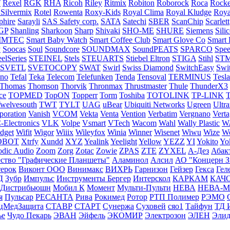
T
Rexel
RGK
RHA
Ricoh
Riley
Ritmix
Robiton
Roborock
Roca
Rocke
 Silvermix
Rotel
Rowenta
Roxy-Kids
Royal Clima
Royal Kludge
Roya
phire
Sarayli
SAS Safety corp.
SATA
Satechi
SBER
ScanChip
Scarlett
GP
Shanling
Sharkoon
Sharp
Shivaki
SHO-ME
SHURE
Siemens
Sili
IMTEC
Smart Baby Watch
Smart Coffee Club
Smart Glove Co
Smart
y
Soocas
Soul
Soundcore
SOUNDMAX
SoundPEATS
SPARCO
Spe
eelSeries
STEINEL
Stels
STEUARTS
Stiebel Eltron
STIGA
Stihl
ST
SVETL
SVETOCOPY
SWAT
Swirl
Swiss Diamond
SwitchEasy
Swit
cno
Tefal
Teka
Telecom
Telefunken
Tenda
Tensoval
TERMINUS
Tesla
Thomas
Thomson
Thorvik
Thronmax
Thrustmaster
Thule
ThunderX3
ce
TOPMED
TopON
Topperr
Torm
Toshiba
TOTOLINK
TP-LINK
T
welvesouth
TWT
TYLT
UAG
uBear
Ubiquiti Networks
Ugreen
Ultr
poration
Vanish
VCOM
Vekta
Venta
Vention
Verbatim
Vergnano
Verta
Electronics
VLK
Volpe
Vsmart
VTech
Wacom
Wahl
Wally Plastic
W
dget
Wifit
Wigor
Wiiix
Wileyfox
Winia
Winner
Wisenet
Wiwu
Wize
W
OBOT
Xtrfy
Xundd
XYZ
Yealink
Yeelight
Yellow
YEZZ
YI
Yokito
Yo
odic Audio
Zoom
Zorg
Zotac
Zowie
ZPAS
ZTE
ZYXEL
А-Дез
Абак
ство "Графические Планшеты"
Аламинол
Алсил
АО "Концерн З
ерок
Виконт ООО
Винимакс
ВИХРЬ
Гарнизон
Гейзер
Гекса
Гел
Д
Зубр
Импульс
Инструменты Бергер
Интерскол
КАРКАМ
КАЧ
 Дистрибьюшн
Мобил К
Момент
Мульти-Пульти
НЕВА
НЕВА-
я
Пульсар
РЕСАНТА
Рива
Рокимед
Ротор
РТП Полимер
РЭМО
цМедЗащита
СТАВР
СТАРТ
Сунержа
Суховей
сяо1
Тайфун
ТД 
ье
Чудо Пекарь
ЭВАН
Эйфель
ЭКОМИР
Электрозон
ЭЛЕН
Эли