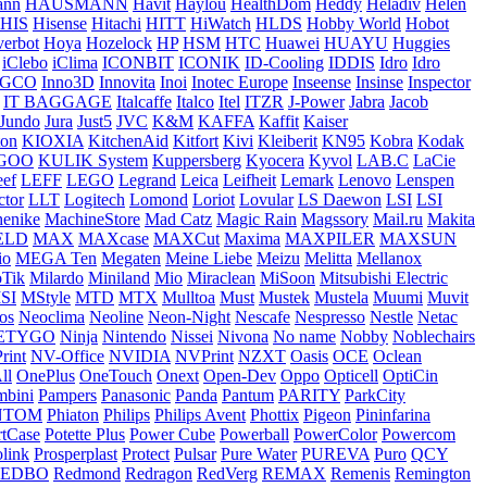
ann
HAUSMANN
Havit
Haylou
HealthDom
Heddy
Heladiv
Helen
HIS
Hisense
Hitachi
HITT
HiWatch
HLDS
Hobby World
Hobot
erbot
Hoya
Hozelock
HP
HSM
HTC
Huawei
HUAYU
Huggies
iClebo
iClima
ICONBIT
ICONIK
ID-Cooling
IDDIS
Idro
Idro
NGCO
Inno3D
Innovita
Inoi
Inotec Europe
Inseense
Insinse
Inspector
IT BAGGAGE
Italcaffe
Italco
Itel
ITZR
J-Power
Jabra
Jacob
Jundo
Jura
Just5
JVC
K&M
KAFFA
Kaffit
Kaiser
ton
KIOXIA
KitchenAid
Kitfort
Kivi
Kleiberit
KN95
Kobra
Kodak
GOO
KULIK System
Kuppersberg
Kyocera
Kyvol
LAB.C
LaCie
eef
LEFF
LEGO
Legrand
Leica
Leifheit
Lemark
Lenovo
Lenspen
ctor
LLT
Logitech
Lomond
Loriot
Lovular
LS Daewon
LSI
LSI
enike
MachineStore
Mad Catz
Magic Rain
Magssory
Mail.ru
Makita
ELD
MAX
MAXcase
MAXCut
Maxima
MAXPILER
MAXSUN
iо
MEGA Ten
Megaten
Meine Liebe
Meizu
Melitta
Mellanox
oTik
Milardo
Miniland
Mio
Miraclean
MiSoon
Mitsubishi Electric
SI
MStyle
MTD
MTX
Mulltoa
Must
Mustek
Mustela
Muumi
Muvit
os
Neoclima
Neoline
Neon-Night
Nescafe
Nespresso
Nestle
Netac
ETYGO
Ninja
Nintendo
Nissei
Nivona
No name
Nobby
Noblechairs
rint
NV-Office
NVIDIA
NVPrint
NZXT
Oasis
OCE
Oclean
ll
OnePlus
OneTouch
Onext
Open-Dev
Oppo
Opticell
OptiCin
mbini
Pampers
Panasonic
Panda
Pantum
PARITY
ParkCity
NTOM
Phiaton
Philips
Philips Avent
Phottix
Pigeon
Pininfarina
rtCase
Potette Plus
Power Cube
Powerball
PowerColor
Powercom
olink
Prosperplast
Protect
Pulsar
Pure Water
PUREVA
Puro
QCY
REDBO
Redmond
Redragon
RedVerg
REMAX
Remenis
Remington