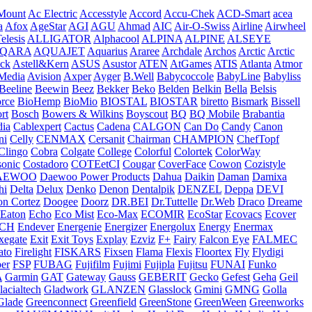
Mount
Ac Electric
Accesstyle
Accord
Accu-Chek
ACD-Smart
acea
a
Afox
AgeStar
AGI
AGU
Ahmad
AIC
Air-O-Swiss
Airline
Airwheel
elesis
ALLIGATOR
Alphacool
ALPINA
ALPINE
ALSEYE
QARA
AQUAJET
Aquarius
Araree
Archdale
Archos
Arctic
Arctic
ck
Astell&Kern
ASUS
Asustor
ATEN
AtGames
ATIS
Atlanta
Atmor
Media
Avision
Axper
Ayger
B.Well
Babycoccole
BabyLine
Babyliss
Beeline
Beewin
Beez
Bekker
Beko
Belden
Belkin
Bella
Belsis
orce
BioHemp
BioMio
BIOSTAL
BIOSTAR
biretto
Bismark
Bissell
rt
Bosch
Bowers & Wilkins
Boyscout
BQ
BQ Mobile
Brabantia
ia
Cablexpert
Cactus
Cadena
CALGON
Can Do
Candy
Canon
ni
Celly
CENMAX
Cersanit
Chairman
CHAMPION
ChefTopf
Clingo
Cobra
Colgate
College
Colorful
Colortek
ColorWay
onic
Costadoro
COTEetCI
Cougar
CoverFace
Cowon
Cozistyle
AEWOO
Daewoo Power Products
Dahua
Daikin
Daman
Damixa
hi
Delta
Delux
Denko
Denon
Dentalpik
DENZEL
Deppa
DEVI
n Cortez
Doogee
Doorz
DR.BEI
Dr.Tuttelle
Dr.Web
Draco
Dreame
Eaton
Echo
Eco Mist
Eco-Max
ECOMIR
EcoStar
Ecovacs
Ecover
ECH
Endever
Energenie
Energizer
Energolux
Energy
Enermax
xegate
Exit
Exit Toys
Explay
Ezviz
F+
Fairy
Falcon Eye
FALMEC
ato
Firelight
FISKARS
Fixsen
Flama
Flexis
Floortex
Fly
Flydigi
ber
FSP
FUBAG
Fujifilm
Fujimi
Fujipla
Fujitsu
FUNAI
Funko
A
Garmin
GAT
Gateway
Gauss
GEBERIT
Gecko
Gefest
Geha
Geil
lacialtech
Gladwork
GLANZEN
Glasslock
Gmini
GMNG
Golla
Glade
Greenconnect
Greenfield
GreenStone
GreenWeen
Greenworks