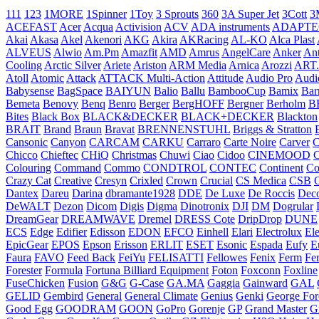
111
123
1MORE
1Spinner
1Toy
3 Sprouts
360
3A Super Jet
3Cott
3
ACEFAST
Acer
Acqua
Activision
ACV
ADA instruments
ADAPTE
Akai
Akasa
Akel
Akenori
AKG
Akira
AKRacing
AL-KO
Alca Plast
ALVEUS
Alwio
Am.Pm
Amazfit
AMD
Amrus
AngelCare
Anker
An
Cooling
Arctic Silver
Ariete
Ariston
ARM Media
Arnica
Arozzi
ART
Atoll
Atomic
Attack
ATTACK Multi-Action
Attitude
Audio Pro
Audi
Babysense
BagSpace
BAIYUN
Balio
Ballu
BambooCup
Bamix
Bar
Bemeta
Benovy
Benq
Benro
Berger
BergHOFF
Bergner
Berholm
B
Bites
Black Box
BLACK&DECKER
BLACK+DECKER
Blackton
BRAIT
Brand
Braun
Bravat
BRENNENSTUHL
Briggs & Stratton
Cansonic
Canyon
CARCAM
CARKU
Carraro
Carte Noire
Carver
C
Chicco
Chieftec
CHiQ
Christmas
Chuwi
Ciao
Cidoo
CINEMOOD
C
Colouring
Command
Commo
CONDTROL
CONTEC
Continent
Co
Crazy Cat
Creative
Cresyn
Crixled
Crown
Crucial
CS Medica
CSB
Dantex
Dareu
Darina
dbramante1928
DDE
De Luxe
De Roccis
Dec
DeWALT
Dezon
Dicom
Digis
Digma
Dinotronix
DJI
DM
Dogrular
DreamGear
DREAMWAVE
Dremel
DRESS Cote
DripDrop
DUNE
ECS
Edge
Edifier
Edisson
EDON
EFCO
Einhell
Elari
Electrolux
Ele
EpicGear
EPOS
Epson
Erisson
ERLIT
ESET
Esonic
Espada
Eufy
E
Faura
FAVO
Feed Back
FeiYu
FELISATTI
Fellowes
Fenix
Ferm
Fe
Forester
Formula
Fortuna Billiard Equipment
Foton
Foxconn
Foxline
FuseChicken
Fusion
G&G
G-Case
GA.MA
Gaggia
Gainward
GAL
GELID
Gembird
General
General Climate
Genius
Genki
George Fo
Good Egg
GOODRAM
GOON
GoPro
Gorenje
GP
Grand Master
G