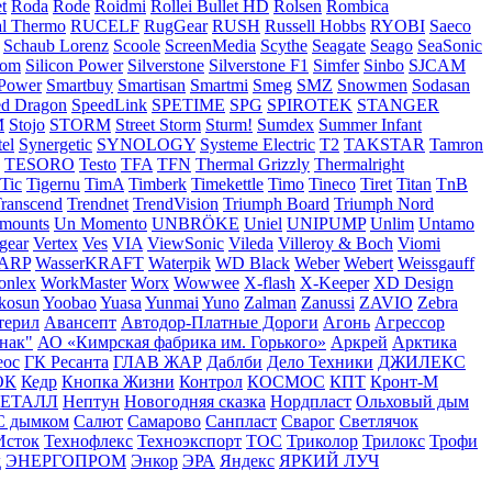
t
Roda
Rode
Roidmi
Rollei Bullet HD
Rolsen
Rombica
l Thermo
RUCELF
RugGear
RUSH
Russell Hobbs
RYOBI
Saeco
Schaub Lorenz
Scoole
ScreenMedia
Scythe
Seagate
Seago
SeaSonic
com
Silicon Power
Silverstone
Silverstone F1
Simfer
Sinbo
SJCAM
 Power
Smartbuy
Smartisan
Smartmi
Smeg
SMZ
Snowmen
Sodasan
ed Dragon
SpeedLink
SPETIME
SPG
SPIROTEK
STANGER
M
Stojo
STORM
Street Storm
Sturm!
Sumdex
Summer Infant
el
Synergetic
SYNOLOGY
Systeme Electric
T2
TAKSTAR
Tamron
TESORO
Testo
TFA
TFN
Thermal Grizzly
Thermalright
Tic
Tigernu
TimA
Timberk
Timekettle
Timo
Tineco
Tiret
Titan
TnB
ranscend
Trendnet
TrendVision
Triumph Board
Triumph Nord
amounts
Un Momento
UNBRÖKE
Uniel
UNIPUMP
Unlim
Untamo
gear
Vertex
Ves
VIA
ViewSonic
Vileda
Villeroy & Boch
Viomi
ARP
WasserKRAFT
Waterpik
WD Black
Weber
Webert
Weissgauff
onlex
WorkMaster
Worx
Wowwee
X-flash
X-Keeper
XD Design
kosun
Yoobao
Yuasa
Yunmai
Yuno
Zalman
Zanussi
ZAVIO
Zebra
терил
Авансепт
Автодор-Платные Дороги
Агонь
Агрессор
нак"
АО «Кимрская фабрика им. Горького»
Аркрей
Арктика
еос
ГК Ресанта
ГЛАВ ЖАР
Даблби
Дело Техники
ДЖИЛЕКС
ОК
Кедр
Кнопка Жизни
Контрол
КОСМОС
КПТ
Кронт-М
МЕТАЛЛ
Нептун
Новогодняя сказка
Нордпласт
Ольховый дым
С дымком
Салют
Самарово
Санпласт
Сварог
Светлячок
Исток
Технофлекс
Техноэкспорт
ТОС
Триколор
Трилокс
Трофи
д
ЭНЕРГОПРОМ
Энкор
ЭРА
Яндекс
ЯРКИЙ ЛУЧ