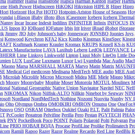
ama
Hammer
Hansa
Hansgrohe
Hapica
Harman Kardon
Harper
Hartm
ene
High Power
Highscreen
HiKOKI
Hikvision
HIPE R
Hiper
Hipro
Hori
Horizont
Hot Pot
HOTO
Hotpoint-Ariston
House of Seasons
Hov
yundai
i-Blason
iBaby
iBoto
iBox
iCasemore
Iceberg
Iceberg Thermal
iNanny
Incar
Incase
Indesit
Indilinx
INFINITER
Infinix
INFOCUS
I
LUS
Ippon
IQ
IQBoard
IQFuture
Irbis
Irit
Iriver
iRoad
iRobot
iStorage
pik
Jimmy
JIO
Joby
Johnson's baby
Jonnesway
JONSBO
Joonies
Joys
si
Kenwood
Keychron
KFA2
Kicx
Kimbo
Kingmax
KingSpec
Kings
RAFT
Kraftmark
Kramer
Krauler
Kromax
KRUPS
Krusell
KS-is
KU
Latexx Manufacturing
LAVA
Laxihub
Leberg
LedOk
LEDVANCE
L
EBHERR
Lime
Linksys
Linkworld
Lipton
Liqui Moly
LiteOn
Little Do
umien
LUX
LuxCase
Luxmann
Luxor
Lwi
Lyambda
Mac Audio
Mach
R
Maono
Marsa
MARSHALL
MARTA
Marvo
Matin
Matrix
MAUNF
SE
Medical Gel
medicosm
Medisana
MediTech
MEE audio
MEE Aud
B
Microlab
Microlife
Micron
Microsoft
Midea
MIE
Miele
Miggo
Mikr
ch
Moony
Moonybaby
Mophie
Moser
Motorola
MOTUL
Moulinex
M
tional
National Geographic
Native Union
Navigator
Navitel
NEC
Neff
an
NIKOMAX
Nikon
Nilfisk-ALTO
Nillkin
Ninebot by Segway
NIN
rosoft
Nordland
NordMedTech
Nothing
Nozomi
Nuovita
Nuphy
NV P
io
Olto
Olympus
Ombra
OMOIKIRI
OMRON
Omutsu
One
OneForA
Osnovo
OSO
OSRAM
Otterbox
Oukitel
Ozaki
P.I.T.
Palit
Palmia
Palo
ET
PcCooler
Pegatron
Pelvifine
Perilla
Pero
Pestan
PGYTECH
PHA
stek
PNY
PocketBook
Poco
POINT
Polaris
Polaroid
Polti
Polygran
Po
 Line
PRIO НОВАЯ ВОДА
Procase
ProfiLine
Prolike
Prolimatech
Pr
icom
Ramili
Rapoo
Razer
Razor
Realme
Recardo
Red Line
RedBlu