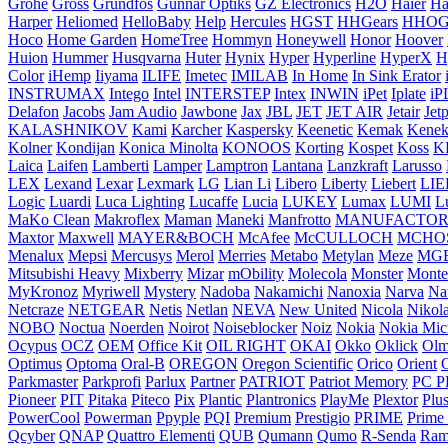
Grohe
Gross
Grundfos
Gunnar Optiks
GZ Electronics
H2O
Haier
H
Harper
Heliomed
HelloBaby
Help
Hercules
HGST
HHGears
HHOG
Hoco
Home Garden
HomeTree
Hommyn
Honeywell
Honor
Hoover
Huion
Hummer
Husqvarna
Huter
Hynix
Hyper
Hyperline
HyperX
H
Color
iHemp
Iiyama
ILIFE
Imetec
IMILAB
In Home
In Sink Erator
INSTRUMAX
Intego
Intel
INTERSTEP
Intex
INWIN
iPet
Iplate
iP
Delafon
Jacobs
Jam Audio
Jawbone
Jax
JBL
JET
JET AIR
Jetair
Jet
KALASHNIKOV
Kami
Karcher
Kaspersky
Keenetic
Kemak
Kenek
Kolner
Kondijan
Konica Minolta
KONOOS
Korting
Kospet
Koss
K
Laica
Laifen
Lamberti
Lamper
Lamptron
Lantana
Lanzkraft
Larusso
LEX
Lexand
Lexar
Lexmark
LG
Lian Li
Libero
Liberty
Liebert
LI
Logic
Luardi
Luca Lighting
Lucaffe
Lucia
LUKEY
Lumax
LUMI
L
MaKo Clean
Makroflex
Maman
Maneki
Manfrotto
MANUFACTO
Maxtor
Maxwell
MAYER&BOCH
McAfee
McCULLOCH
MCHO
Menalux
Mepsi
Mercusys
Merol
Merries
Metabo
Metylan
Meze
MG
Mitsubishi Heavy
Mixberry
Mizar
mObility
Molecola
Monster
Monte
MyKronoz
Myriwell
Mystery
Nadoba
Nakamichi
Nanoxia
Narva
Na
Netcraze
NETGEAR
Netis
Netlan
NEVA
New United
Nicola
Nikol
NOBO
Noctua
Noerden
Noirot
Noiseblocker
Noiz
Nokia
Nokia Mic
Ocypus
OCZ
OEM
Office Kit
OIL RIGHT
OKAI
Okko
Oklick
Olm
Optimus
Optoma
Oral-B
OREGON
Oregon Scientific
Orico
Orient
Parkmaster
Parkprofi
Parlux
Partner
PATRIOT
Patriot Memory
PC P
Pioneer
PIT
Pitaka
Piteco
Pix
Plantic
Plantronics
PlayMe
Plextor
Plu
PowerCool
Powerman
Ppyple
PQI
Premium
Prestigio
PRIME
Prime
Qcyber
QNAP
Quattro Elementi
QUB
Qumann
Qumo
R-Senda
Ram