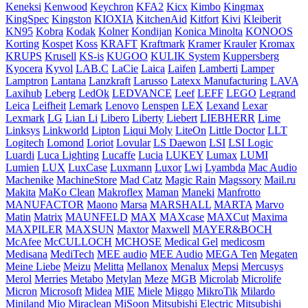
Keneksi
Kenwood
Keychron
KFA2
Kicx
Kimbo
Kingmax
KingSpec
Kingston
KIOXIA
KitchenAid
Kitfort
Kivi
Kleiberit
KN95
Kobra
Kodak
Kolner
Kondijan
Konica Minolta
KONOOS
Korting
Kospet
Koss
KRAFT
Kraftmark
Kramer
Krauler
Kromax
KRUPS
Krusell
KS-is
KUGOO
KULIK System
Kuppersberg
Kyocera
Kyvol
LAB.C
LaCie
Laica
Laifen
Lamberti
Lamper
Lamptron
Lantana
Lanzkraft
Larusso
Latexx Manufacturing
LAVA
Laxihub
Leberg
LedOk
LEDVANCE
Leef
LEFF
LEGO
Legrand
Leica
Leifheit
Lemark
Lenovo
Lenspen
LEX
Lexand
Lexar
Lexmark
LG
Lian Li
Libero
Liberty
Liebert
LIEBHERR
Lime
Linksys
Linkworld
Lipton
Liqui Moly
LiteOn
Little Doctor
LLT
Logitech
Lomond
Loriot
Lovular
LS Daewon
LSI
LSI Logic
Luardi
Luca Lighting
Lucaffe
Lucia
LUKEY
Lumax
LUMI
Lumien
LUX
LuxCase
Luxmann
Luxor
Lwi
Lyambda
Mac Audio
Machenike
MachineStore
Mad Catz
Magic Rain
Magssory
Mail.ru
Makita
MaKo Clean
Makroflex
Maman
Maneki
Manfrotto
MANUFACTOR
Maono
Marsa
MARSHALL
MARTA
Marvo
Matin
Matrix
MAUNFELD
MAX
MAXcase
MAXCut
Maxima
MAXPILER
MAXSUN
Maxtor
Maxwell
MAYER&BOCH
McAfee
McCULLOCH
MCHOSE
Medical Gel
medicosm
Medisana
MediTech
MEE audio
MEE Audiо
MEGA Ten
Megaten
Meine Liebe
Meizu
Melitta
Mellanox
Menalux
Mepsi
Mercusys
Merol
Merries
Metabo
Metylan
Meze
MGB
Microlab
Microlife
Micron
Microsoft
Midea
MIE
Miele
Miggo
MikroTik
Milardo
Miniland
Mio
Miraclean
MiSoon
Mitsubishi Electric
Mitsubishi