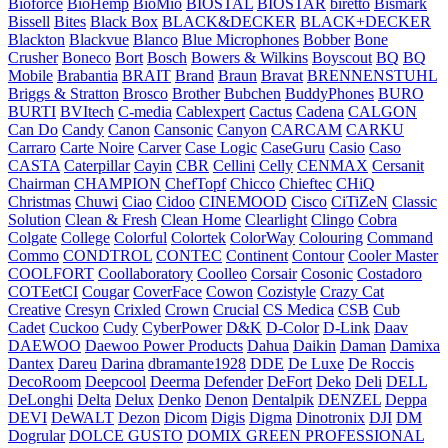
Bioforce
BioHemp
BioMio
BIOSTAL
BIOSTAR
biretto
Bismark
Bissell
Bites
Black Box
BLACK&DECKER
BLACK+DECKER
Blackton
Blackvue
Blanco
Blue Microphones
Bobber
Bone
Crusher
Boneco
Bort
Bosch
Bowers & Wilkins
Boyscout
BQ
BQ
Mobile
Brabantia
BRAIT
Brand
Braun
Bravat
BRENNENSTUHL
Briggs & Stratton
Brosco
Brother
Bubchen
BuddyPhones
BURO
BURTI
BVItech
C-media
Cablexpert
Cactus
Cadena
CALGON
Can Do
Candy
Canon
Cansonic
Canyon
CARCAM
CARKU
Carraro
Carte Noire
Carver
Case Logic
CaseGuru
Casio
Caso
CASTA
Caterpillar
Cayin
CBR
Cellini
Celly
CENMAX
Cersanit
Chairman
CHAMPION
ChefTopf
Chicco
Chieftec
CHiQ
Christmas
Chuwi
Ciao
Cidoo
CINEMOOD
Cisco
CiTiZeN
Classic
Solution
Clean & Fresh
Clean Home
Clearlight
Clingo
Cobra
Colgate
College
Colorful
Colortek
ColorWay
Colouring
Command
Commo
CONDTROL
CONTEC
Continent
Contour
Cooler Master
COOLFORT
Coollaboratory
Coolleo
Corsair
Cosonic
Costadoro
COTEetCI
Cougar
CoverFace
Cowon
Cozistyle
Crazy Cat
Creative
Cresyn
Crixled
Crown
Crucial
CS Medica
CSB
Cub
Cadet
Cuckoo
Cudy
CyberPower
D&K
D-Color
D-Link
Daav
DAEWOO
Daewoo Power Products
Dahua
Daikin
Daman
Damixa
Dantex
Dareu
Darina
dbramante1928
DDE
De Luxe
De Roccis
DecoRoom
Deepcool
Deerma
Defender
DeFort
Deko
Deli
DELL
DeLonghi
Delta
Delux
Denko
Denon
Dentalpik
DENZEL
Deppa
DEVI
DeWALT
Dezon
Dicom
Digis
Digma
Dinotronix
DJI
DM
Dogrular
DOLCE GUSTO
DOMIX GREEN PROFESSIONAL