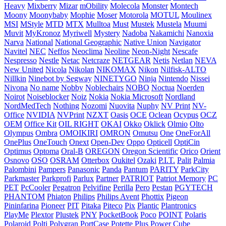
Heavy
Mixberry
Mizar
mObility
Molecola
Monster
Montech
Moony
Moonybaby
Mophie
Moser
Motorola
MOTUL
Moulinex
MSI
MStyle
MTD
MTX
Mulltoa
Must
Mustek
Mustela
Muumi
Muvit
MyKronoz
Myriwell
Mystery
Nadoba
Nakamichi
Nanoxia
Narva
National
National Geographic
Native Union
Navigator
Navitel
NEC
Neffos
Neoclima
Neoline
Neon-Night
Nescafe
Nespresso
Nestle
Netac
Netcraze
NETGEAR
Netis
Netlan
NEVA
New United
Nicola
Nikolan
NIKOMAX
Nikon
Nilfisk-ALTO
Nillkin
Ninebot by Segway
NINETYGO
Ninja
Nintendo
Nissei
Nivona
No name
Nobby
Noblechairs
NOBO
Noctua
Noerden
Noirot
Noiseblocker
Noiz
Nokia
Nokia Microsoft
Nordland
NordMedTech
Nothing
Nozomi
Nuovita
Nuphy
NV Print
NV-
Office
NVIDIA
NVPrint
NZXT
Oasis
OCE
Oclean
Ocypus
OCZ
OEM
Office Kit
OIL RIGHT
OKAI
Okko
Oklick
Olmio
Olto
Olympus
Ombra
OMOIKIRI
OMRON
Omutsu
One
OneForAll
OnePlus
OneTouch
Onext
Open-Dev
Oppo
Opticell
OptiCin
Optimus
Optoma
Oral-B
OREGON
Oregon Scientific
Orico
Orient
Osnovo
OSO
OSRAM
Otterbox
Oukitel
Ozaki
P.I.T.
Palit
Palmia
Palombini
Pampers
Panasonic
Panda
Pantum
PARITY
ParkCity
Parkmaster
Parkprofi
Parlux
Partner
PATRIOT
Patriot Memory
PC
PET
PcCooler
Pegatron
Pelvifine
Perilla
Pero
Pestan
PGYTECH
PHANTOM
Phiaton
Philips
Philips Avent
Phottix
Pigeon
Pininfarina
Pioneer
PIT
Pitaka
Piteco
Pix
Plantic
Plantronics
PlayMe
Plextor
Plustek
PNY
PocketBook
Poco
POINT
Polaris
Polaroid
Polti
Polygran
PortCase
Potette Plus
Power Cube