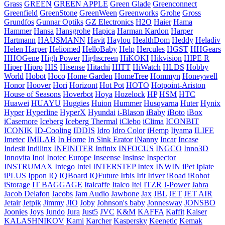
Grass
GREEN
GREEN APPLE
Green Glade
Greenconnect
Greenfield
GreenStone
GreenWeen
Greenworks
Grohe
Gross
Grundfos
Gunnar Optiks
GZ Electronics
H2O
Haier
Hama
Hammer
Hansa
Hansgrohe
Hapica
Harman Kardon
Harper
Hartmann
HAUSMANN
Havit
Haylou
HealthDom
Heddy
Heladiv
Helen Harper
Heliomed
HelloBaby
Help
Hercules
HGST
HHGears
HHOGene
High Power
Highscreen
HiKOKI
Hikvision
HIPE R
Hiper
Hipro
HIS
Hisense
Hitachi
HITT
HiWatch
HLDS
Hobby
World
Hobot
Hoco
Home Garden
HomeTree
Hommyn
Honeywell
Honor
Hoover
Hori
Horizont
Hot Pot
HOTO
Hotpoint-Ariston
House of Seasons
Hoverbot
Hoya
Hozelock
HP
HSM
HTC
Huawei
HUAYU
Huggies
Huion
Hummer
Husqvarna
Huter
Hynix
Hyper
Hyperline
HyperX
Hyundai
i-Blason
iBaby
iBoto
iBox
iCasemore
Iceberg
Iceberg Thermal
iClebo
iClima
ICONBIT
ICONIK
ID-Cooling
IDDIS
Idro
Idro Color
iHemp
Iiyama
ILIFE
Imetec
IMILAB
In Home
In Sink Erator
iNanny
Incar
Incase
Indesit
Indilinx
INFINITER
Infinix
INFOCUS
INGCO
Inno3D
Innovita
Inoi
Inotec Europe
Inseense
Insinse
Inspector
INSTRUMAX
Intego
Intel
INTERSTEP
Intex
INWIN
iPet
Iplate
iPLUS
Ippon
IQ
IQBoard
IQFuture
Irbis
Irit
Iriver
iRoad
iRobot
iStorage
IT BAGGAGE
Italcaffe
Italco
Itel
ITZR
J-Power
Jabra
Jacob Delafon
Jacobs
Jam Audio
Jawbone
Jax
JBL
JET
JET AIR
Jetair
Jetpik
Jimmy
JIO
Joby
Johnson's baby
Jonnesway
JONSBO
Joonies
Joys
Jundo
Jura
Just5
JVC
K&M
KAFFA
Kaffit
Kaiser
KALASHNIKOV
Kami
Karcher
Kaspersky
Keenetic
Kemak