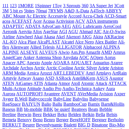
111
123
1MORE
1Spinner
1Toy
3 Sprouts
360
3A Super Jet
3Cott
3M
5 bit es
5bites
70mai
7RYMS
A&D
A-Data
A4Tech
ABBYY
ABC Mount
Ac Electric
Accesstyle
Accord
Accu-Chek
ACD-Smart
acea
ACEFAST
Acer
Acqua
Activision
ACV
ADA instruments
ADAPTEC
ADATA
AdvoCam
AEG
AEG Lubricants
AeroCool
Aeronik
Aervita
Afox
AgeStar
AGI
AGU
Ahmad
AIC
Air-O-Swiss
Airline
Airwheel
Akai
Akasa
Akel
Akenori
AKG
Akira
AKRacing
AL-KO
Alca Plast
AlcaPLAST
Alcatel
Alce Nero
Alex Baitler
Ali-
flex
Alienware
Allied Telesis
ALLIGATOR
Alphacool
ALPINA
ALPINE
ALSEYE
ALVEUS
Alwio
Am.Pm
Amazfit
AMD
Amrus
AngelCare
Anker
Antenna Shop
Anydata
AOC
AOpen
Aorus
Apacer
APC
Apexto
Apple
AQARA
AQUAJET
Aquarius
Araree
Archdale
Archos
Arctic
Arctic Cooling
Arctic Silver
Ariete
Ariston
ARM Media
Arnica
Arozzi
ART.LEBEDEV
Artel
Artplays
ArtRain
Artstyle
Artway
Asano
ASD
ASRock
Astell&Kern
ASUS
Asustor
ATEN
AtGames
ATIS
Atlanta
Atmor
Atoll
Atomic
Attack
ATTACK
Multi-Action
Attitude
Audio Pro
Audio-Technica
Aukey
Aura
Aurora
AUTOPROFI
Avantree
AVENT
AVerMedia
Avision
Axper
Ayger
B.Well
Babycoccole
BabyLine
Babyliss
Babysense
BagSpace
BAIYUN
Balio
Ballu
BambooCup
Bamix
Barn&Hollis
Baseus
BB
bb-mobile
BBK
be quiet!
Beatrees
Beats
Bebble
Beeline
Beewin
Beez
Bekker
Beko
Belden
Belkin
Bella
Belsis
Bemeta
Benovy
Benq
Benro
Berger
BergHOFF
Bergner
Berholm
BERKUT
Beurer
Beyerdynamic
Bialetti
BIG D
Binatone
Bio-Mio