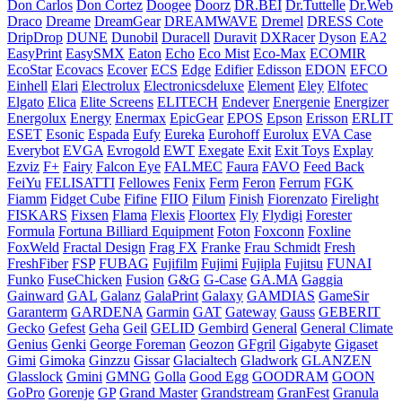
Don Carlos
Don Cortez
Doogee
Doorz
DR.BEI
Dr.Tuttelle
Dr.Web
Draco
Dreame
DreamGear
DREAMWAVE
Dremel
DRESS Cote
DripDrop
DUNE
Dunobil
Duracell
Duravit
DXRacer
Dyson
EA2
EasyPrint
EasySMX
Eaton
Echo
Eco Mist
Eco-Max
ECOMIR
EcoStar
Ecovacs
Ecover
ECS
Edge
Edifier
Edisson
EDON
EFCO
Einhell
Elari
Electrolux
Electronicsdeluxe
Element
Eley
Elfotec
Elgato
Elica
Elite Screens
ELITECH
Endever
Energenie
Energizer
Energolux
Energy
Enermax
EpicGear
EPOS
Epson
Erisson
ERLIT
ESET
Esonic
Espada
Eufy
Eureka
Eurohoff
Eurolux
EVA Case
Everybot
EVGA
Evrogold
EWT
Exegate
Exit
Exit Toys
Explay
Ezviz
F+
Fairy
Falcon Eye
FALMEC
Faura
FAVO
Feed Back
FeiYu
FELISATTI
Fellowes
Fenix
Ferm
Feron
Ferrum
FGK
Fiamm
Fidget Cube
Fifine
FIIO
Filum
Finish
Fiorenzato
Firelight
FISKARS
Fixsen
Flama
Flexis
Floortex
Fly
Flydigi
Forester
Formula
Fortuna Billiard Equipment
Foton
Foxconn
Foxline
FoxWeld
Fractal Design
Frag FX
Franke
Frau Schmidt
Fresh
FreshFiber
FSP
FUBAG
Fujifilm
Fujimi
Fujipla
Fujitsu
FUNAI
Funko
FuseChicken
Fusion
G&G
G-Case
GA.MA
Gaggia
Gainward
GAL
Galanz
GalaPrint
Galaxy
GAMDIAS
GameSir
Garanterm
GARDENA
Garmin
GAT
Gateway
Gauss
GEBERIT
Gecko
Gefest
Geha
Geil
GELID
Gembird
General
General Climate
Genius
Genki
George Foreman
Geozon
GFgril
Gigabyte
Gigaset
Gimi
Gimoka
Ginzzu
Gissar
Glacialtech
Gladwork
GLANZEN
Glasslock
Gmini
GMNG
Golla
Good Egg
GOODRAM
GOON
GoPro
Gorenje
GP
Grand Master
Grandstream
GranFest
Granula