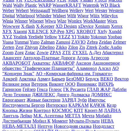
Wahl
Wally Plastic
WARP
WasserKRAFT
Waterpik
WD Black
Weber
Webert
Weissgauff
Wellberg
Wellery
Wert
Wester
Western
Digital
Whirlpool
Whistler
Widget
Wifit
Wigor
Wiiix
Wileyfox
Winia
Winner
Wisenet
Wiwu
Wize
Wonlex
WorkMaster
Worx
Wowwee
X-flash
X-Keeper
XD Design
xDevice
Xenium
Xerox
XFX
Xiaomi
XILENCE
XP-Pen
XPG
XROBOT
Xtrfy
Xundd
XYZ
Yealink
Yeelight
Yellow
YEZZ
YI
Yokito
Yokosun
Yoobao
Yuasa
Yunmai
Yuno
Zalman
Zanussi
ZAVIO
Zebra
Zeidan
Zelmer
Zerten
Zest
Zhiyun
Zibelino
Zikko
Zilon
Zis
Zitrek
Zodic Audio
Zoom
Zorg
Zotac
Zowie
ZPAS
ZTE
ZYXEL
А-Дез
Абактерил
Авансепт
Автодор-Платные Дороги
Агонь
Агрессор
АКВАРОБОТ
Акватекс
АКВАФОР
Аксион
Акционерное
общество "Графические Планшеты"
Аламинол
Алсил
АО
"Концерн Знак"
АО «Кимрская фабрика им. Горького»
Аркрей
Арктика
Армед
Барьер
БелОМО
Бердск
ВЕКО
Вектор
Великие реки
Ветерок
Виконт ООО
Винимакс
ВИХРЬ
Гарнизон
Гейзер
Гекса
Гелеос
ГК Ресанта
ГЛАВ ЖАР
Даблби
Дело Техники
ДЖИЛЕКС
Динго
Долмаска
ДОМИКС
Еврогарант
Живые бактерии
ЗАРЯД
Зубр
Импульс
Инструменты Бергер
Интерскол
КАРКАМ
КАЧОК
Кедр
Кнопка Жизни
Контрол
КОСМОС
КПТ
Кронт-М
ЛАЙНА
Лантэль
Лейко
М.К. Асептика
МЕТТА
Мечта
Мобайл
Дистрибьюшн
Мобил К
Момент
Мульти-Пульти
НЕВА
НЕВА-МЕТАЛЛ
Нептун
Новогодняя сказка
Нордпласт