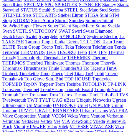
SpeedLink
SPETIME
SPG
SPIROTEK
STANGER
Stanley
Stapiz
Starwind
STATUS
Stealth
Steba
STEEL
SteelMate
SteelSeries
STEINEL
Stels
STEUARTS
Stiebel Eltron
STIGA
Stihl
STM
Stojo
STORM
Street Storm
Sturm!
Sumdex
Summer Infant
SunWind
Super Flower
Super Talent
SuperMicro
Supra
Svekla
Sven
SVETL
SVETOCOPY
SWAT
Swirl
Swiss Diamond
SwitchEasy
Switel
Synergetic
SYNOLOGY
Systeme Electric
T2
TAKSTAR
Tamron
Tangit
Tanita
Targus
TCL
TDK
Team
Team
ELITE
Team Group
Tecno
Tefal
Teka
Telecom
Telefunken
Tenda
Tensoval
TERMINUS
Tesla
TESORO
Testo
TFA
TFN
Thermal
Grizzly
Thermalright
Thermaltake
THERMEX
Thermor
THERMOS
Thetford
Thinkware
Thomas
Thomson
Thorvik
Thronmax
Thrustmaster
Thule
ThunderX3
Tic
Tigernu
TimA
Timberk
Timekettle
Timo
Tineco
Tiret
Titan
TnB
Tobii
Tolero
Tomahawk
Top Glove Sdn. Bhd
TOP HOUSE
Topdevice
TOPMED
TopON
Topperr
Torm
Toshiba
TOTOLINK
TP-LINK
Transcend
Trendnet
TrendVision
Triumph Board
Triumph Nord
Triumph Tree
Tronsmart
Trust
Tuarex
Tucano
Tumi
TurboPad
TVS
Twelvesouth
TWT
TYLT
UAG
uBear
Ubiquiti Networks
Ugreen
Ultramounts
Un Momento
UNBRÖKE
Uniel
UNIPUMP
Unlim
Untamo
UPVEL
URAL
URBANEARS
Urbano
Usams
VALERA
Valve Corporation
Vanish
VCOM
Vekta
Venta
Vention
Verbatim
Vergnano
Vertagear
Vertex
Ves
VIA
ViewSonic
Vileda
Villeroy &
Boch
Viomi
VIPowER
Vitax
Vitek
VITESSE
VIVACASE
Vivo
Vizant
VK
VLC-Electronics
VLK
Volpe
Vsmart
VTech
Wacom