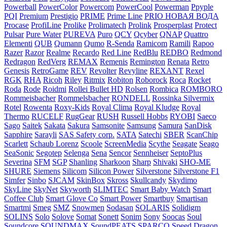
Powerball
PowerColor
Powercom
PowerCool
Powerman
Ppyple
PQI
Premium
Prestigio
PRIME
Prime Line
PRIO НОВАЯ ВОДА
Procase
ProfiLine
Prolike
Prolimatech
Prolink
Prosperplast
Protect
Pulsar
Pure Water
PUREVA
Puro
QCY
Qcyber
QNAP
Quattro
Elementi
QUB
Qumann
Qumo
R-Senda
Ramicom
Ramili
Rapoo
Razer
Razor
Realme
Recardo
Red Line
RedBlu
REDBO
Redmond
Redragon
RedVerg
REMAX
Remenis
Remington
Renata
Retro
Genesis
RetroGame
REV
Revolter
Revyline
REXANT
Rexel
RGK
RHA
Ricoh
Riley
Ritmix
Robiton
Roborock
Roca
Rocket
Roda
Rode
Roidmi
Rollei Bullet HD
Rolsen
Rombica
ROMBORO
Rommeisbacher
Rommelsbacher
RONDELL
Rossinka Silvermix
Rotel
Rowenta
Roxy-Kids
Royal Clima
Royal Kludge
Royal
Thermo
RUCELF
RugGear
RUSH
Russell Hobbs
RYOBI
Saeco
Sago
Saitek
Sakata
Sakura
Samsonite
Samsung
Samura
SanDisk
Sapphire
Sarayli
SAS Safety corp.
SATA
Satechi
SBER
ScanChip
Scarlett
Schaub Lorenz
Scoole
ScreenMedia
Scythe
Seagate
Seago
SeaSonic
Segotep
Selenga
Sena
Sencor
Sennheiser
SeptoPlus
Severina
SFM
SGP
Shanling
Sharkoon
Sharp
Shivaki
SHO-ME
SHURE
Siemens
Silicom
Silicon Power
Silverstone
Silverstone F1
Simfer
Sinbo
SJCAM
SkinBox
Skross
Skullcandy
Skydimo
SkyLine
SkyNet
Skyworth
SLIMTEC
Smart Baby Watch
Smart
Coffee Club
Smart Glove Co
Smart Power
Smartbuy
Smartisan
Smartmi
Smeg
SMZ
Snowmen
Sodasan
SOLARIS
Solidigm
SOLINS
Solo
Solove
Somat
Sonett
Sonim
Sony
Soocas
Soul
Soundcore
SOUNDMAX
SoundPEATS
SPARCO
Speed Dragon