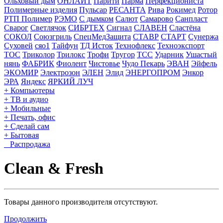
Ольховый дым
ОНЛАЙТ
Парити
Парма
Перфекциониста
Полимерные изделия
Пульсар
РЕСАНТА
Рива
Рокимед
Ротор
РТП Полимер
РЭМО
С дымком
Салют
Самарово
Санпласт
Сварог
Светлячок
СИБРТЕХ
Сигнал
СЛАВЕН
Сластёна
СОКОЛ
Союзгриль
СпецМедЗащита
СТАВР
СТАРТ
Сунержа
Суховей
сяо1
Тайфун
ТД Исток
Технофлекс
Техноэкспорт
ТОС
Триколор
Трилокс
Трофи
Тругор
ТСС
Ударник
Ушастый
нянь
ФАБРИК
Фиолент
Чистовье
Чудо Пекарь
ЭВАН
Эйфель
ЭКОМИР
Электрозон
ЭЛЕН
Элид
ЭНЕРГОПРОМ
Энкор
ЭРА
Яндекс
ЯРКИЙ ЛУЧ
+ Компьютеры
+ ТВ и аудио
+ Мобильные
+ Печать, офис
+ Сделай сам
+ Бытовая
Распродажа
Clean & Fresh
Товары данного производителя отсутствуют.
Продолжить